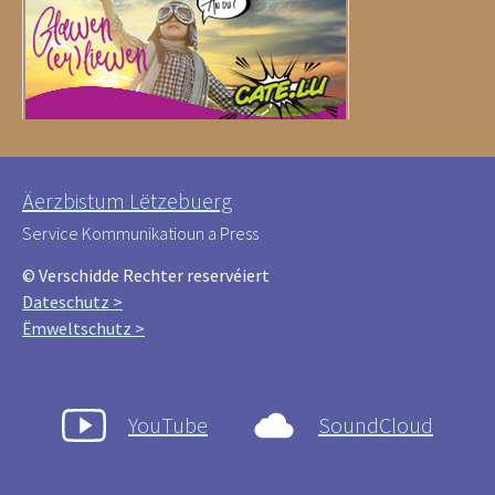
Äerzbistum Lëtzebuerg
Service Kommunikatioun a Press
© Verschidde Rechter reservéiert
Dateschutz >
Ëmweltschutz >
YouTube
SoundCloud