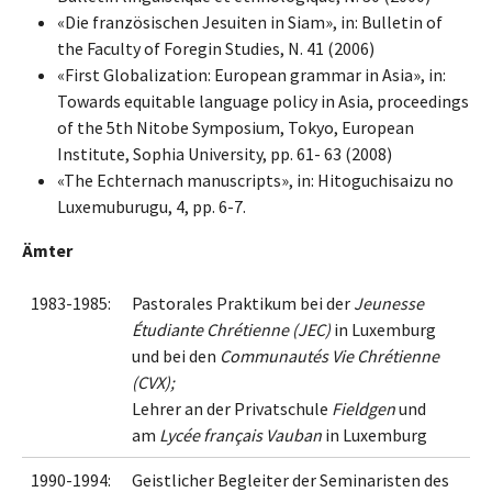
«Die französischen Jesuiten in Siam», in: Bulletin of
the Faculty of Foregin Studies, N. 41 (2006)
«First Globalization: European grammar in Asia», in:
Towards equitable language policy in Asia, proceedings
of the 5th Nitobe Symposium, Tokyo, European
Institute, Sophia University, pp. 61- 63 (2008)
«The Echternach manuscripts», in: Hitoguchisaizu no
Luxemuburugu, 4, pp. 6-7.
Ämter
1983-1985:
Pastorales Praktikum bei der
Jeunesse
Étudiante Chrétienne (JEC)
in Luxemburg
und bei den
Communautés Vie Chrétienne
(CVX);
Lehrer an der Privatschule
Fieldgen
und
am
Lycée français Vauban
in Luxemburg
1990-1994:
Geistlicher Begleiter der Seminaristen des