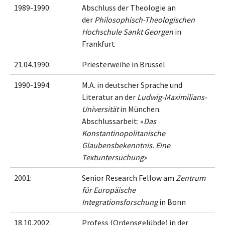
1989-1990:
Abschluss der Theologie an
der
Philosophisch-Theologischen
Hochschule Sankt Georgen
in
Frankfurt
21.04.1990:
Priesterweihe in Brüssel
1990-1994:
M.A. in deutscher Sprache und
Literatur an der
Ludwig-Maximilians-
Universität
in München.
Abschlussarbeit: «
Das
Konstantinopolitanische
Glaubensbekenntnis. Eine
Textuntersuchung»
2001:
Senior Research Fellow am
Zentrum
für Europäische
Integrationsforschung
in Bonn
18.10.2002:
Profess (Ordensgelübde) in der