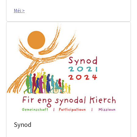
Méi >
Synod