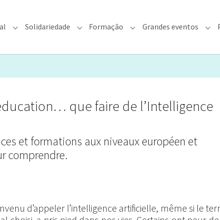
al
Solidariedade
Formação
Grandes eventos
rquidiocese"
Submenu for "Fé & Pastoral"
Submenu for "Solidariedade"
Submenu for "Formação"
Sub
ducation… que faire de l’Intelligence
ces et formations aux niveaux européen et
ur comprendre.
onvenu d’appeler l’intelligence artificielle, même si le te
al choisi, a pris pied dans nos vies. Certains ont peur de