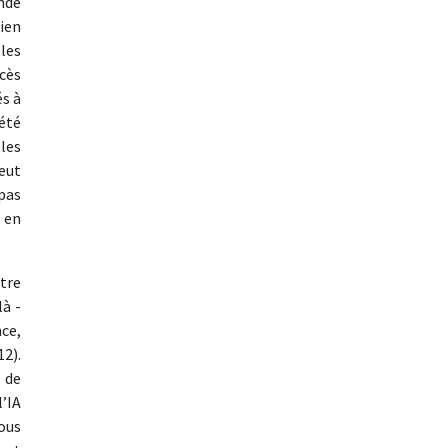
onde
bien
les
ccès
és à
 été
 les
peut
pas
 en
tre
là -
nce,
12).
 de
l’IA
nous