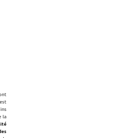
dont
’est
ins
 la
ité
des