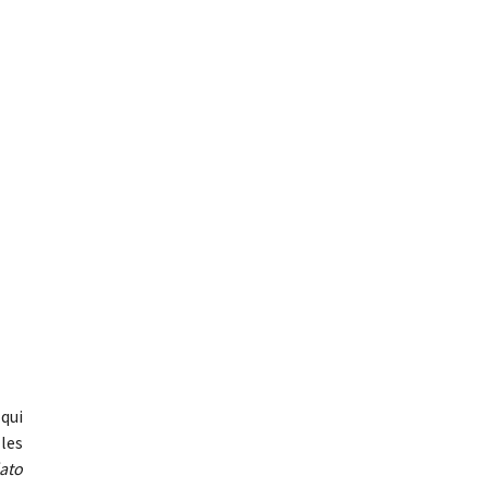
 qui
les
ato