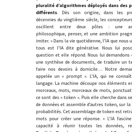
pluralité d’algorithmes déployés dans des p
différents
. Dès son origine, dans les pr
décennies du vingtième siècle, les concepteurs
oscillent entre deux pôles : une am
philosophique, penser, et une ambition pragm
imiter. » Dans la vie quotidienne, l’IA que nous u
tous est l’IA dite générative. Nous lui pos
question et elle répond. Nous lui demandons 
une synthèse de documents, de traduire un te
faire nos devoirs à domicile… Notre dema
appelée un « prompt ». L’IA, qui ne connaît
langage. La machine découpe nos éléments en
morceaux, mots, morceaux de mots, ponctuat
ce sont des « token ». Puis elle cherche dans s
de données et assemble d’autres token, sur la
probabilités. Cet assemblage de token est retr
mots pour créer une réponse. « L’IA fascine
capacité à réunir toutes les données, r