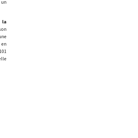
s un
 la
 son
’une
 en
 101
elle