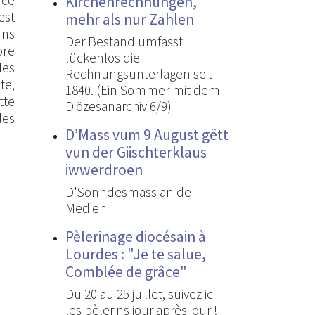
Kirchenrechnungen,
est
mehr als nur Zahlen
ans
Der Bestand umfasst
bre
lückenlos die
les
Rechnungsunterlagen seit
te,
1840. (Ein Sommer mit dem
tte
Diözesanarchiv 6/9)
les
D’Mass vum 9 August gëtt
vun der Giischterklaus
iwwerdroen
D'Sonndesmass an de
Medien
Pèlerinage diocésain à
Lourdes : "Je te salue,
Comblée de grâce"
Du 20 au 25 juillet, suivez ici
les pèlerins jour après jour !