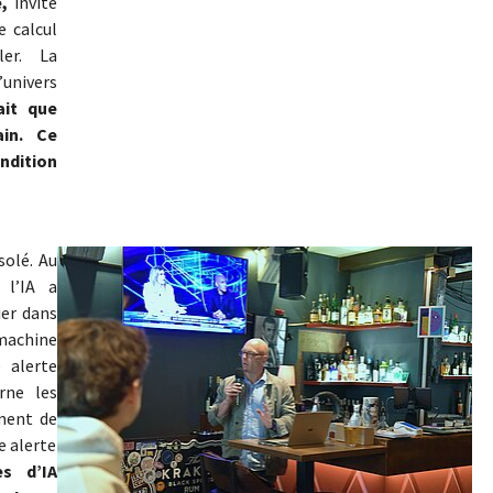
,
invité
e calcul
ler. La
’univers
ait que
ain. Ce
ndition
Show larger version
solé. Au
 l’IA a
ier dans
machine
 alerte
rne les
ément de
e alerte
s d’IA