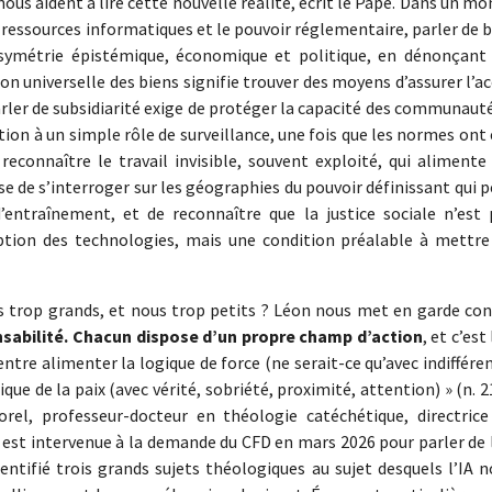
 nous aident à lire cette nouvelle réalité, écrit le Pape. Dans un m
 ressources informatiques et le pouvoir réglementaire, parler de 
ymétrie épistémique, économique et politique, en dénonçant 
on universelle des biens signifie trouver des moyens d’assurer l’a
arler de subsidiarité exige de protéger la capacité des communaut
ntion à un simple rôle de surveillance, une fois que les normes ont
à reconnaître le travail invisible, souvent exploité, qui alimente
e de s’interroger sur les géographies du pouvoir définissant qui 
’entraînement, et de reconnaître que la justice sociale n’est 
ption des technologies, mais une condition préalable à mettre
as trop grands, et nous trop petits ? Léon nous met en garde con
sabilité. Chacun dispose d’un propre champ d’action
, et c’est 
 entre alimenter la logique de force (ne serait-ce qu’avec indiffére
ue de la paix (avec vérité, sobriété, proximité, attention) » (n. 2
rel, professeur-docteur en théologie catéchétique, directrice
 est intervenue à la demande du CFD en mars 2026 pour parler de 
dentifié trois grands sujets théologiques au sujet desquels l’IA 