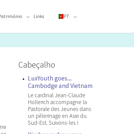
Património
Links
PT
menu for "Grandes eventos"
Submenu for "Património"
Submenu for "PT"
Cabeçalho
LuxYouth goes...
Cambodge and Vietnam
Le cardinal Jean-Claude
Hollerich accompagne la
Pastorale des Jeunes dans
un pèlerinage en Asie du
Sud-Est. Suivons-les !
rme
 ce