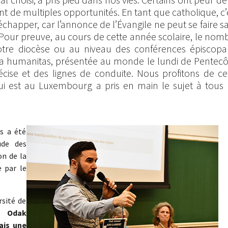
ent de multiples opportunités. En tant que catholique, c’
échapper, car l’annonce de l’Évangile ne peut se faire s
 Pour preuve, au cours de cette année scolaire, le nom
tre diocèse ou au niveau des conférences épiscopa
ca humanitas, présentée au monde le lundi de Pentecô
cise et des lignes de conduite. Nous profitons de ce
ui est au Luxembourg a pris en main le sujet à tous 
Show larger version
s a été
ude des
on de la
 par le
rsité de
e Odak
ais une