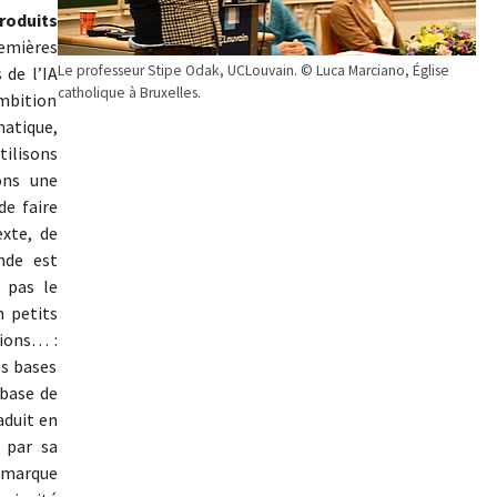
roduits
emières
Le professeur Stipe Odak, UCLouvain. © Luca Marciano, Église
 de l’IA
catholique à Bruxelles.
bition
atique,
tilisons
ons une
de faire
xte, de
nde est
 pas le
 petits
ions… :
es bases
 base de
aduit en
 par sa
emarque