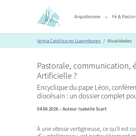
Skip to main content
Skip to page footer
Arquidiocese
Fé & Pastor
Submenu for "A
You are here:
Igreja Católica no Luxemburgo
Atualidades
Pastorale, communication, é
Artificielle ?
Encyclique du pape Léon, conféren
diocésain : un dossier complet po
04.06.2026
– Auteur:
Isabelle Scart
À une vitesse vertigineuse, ce qu’il est c
d’ « intelligence » est particulièrement m