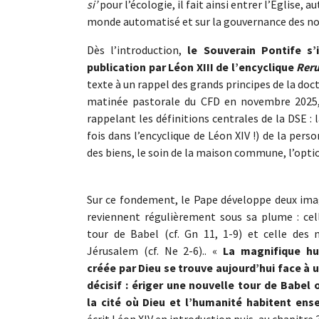
si’
pour l’écologie, il fait ainsi entrer l’Église,
monde automatisé et sur la gouvernance des nouv
Dès l’introduction,
le Souverain Pontife s’
publication par Léon XIII de l’encyclique
Rer
texte à un rappel des grands principes de la doctr
matinée pastorale du CFD en novembre 2025, 
rappelant les définitions centrales de la DSE : 
fois dans l’encyclique de Léon XIV !) de la perso
des biens, le soin de la maison commune, l’optio
Sur ce fondement, le Pape développe deux ima
reviennent régulièrement sous sa plume : cel
tour de Babel (cf. Gn 11, 1-9) et celle des 
Jérusalem (cf. Ne 2-6).. «
La magnifique h
créée par Dieu se trouve aujourd’hui face à 
décisif : ériger une nouvelle tour de Babel 
la cité où Dieu et l’humanité habitent ens
écrit Léon XIV en introduction puis, au chapitre 3