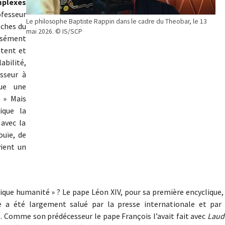
plexes
ofesseur
Le philosophe Baptiste Rappin dans le cadre du Theobar, le 13
oches du
mai 2026. © IS/SCP
isément
itent et
abilité,
esseur à
que une
. » Mais
ique la
avec la
ouïe, de
vient un
fique humanité » ? Le pape Léon XIV, pour sa première encyclique,
te a été largement salué par la presse internationale et par 
ns. Comme son prédécesseur le pape François l’avait fait avec
Laud