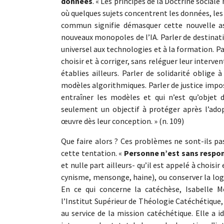
données
. « Les principes de la Doctrine sociale
où quelques sujets concentrent les données, les
commun signifie démasquer cette nouvelle as
nouveaux monopoles de l’IA. Parler de destinati
universel aux technologies et à la formation. P
choisir et à corriger, sans reléguer leur interve
établies ailleurs. Parler de solidarité oblige 
modèles algorithmiques. Parler de justice impos
entraîner les modèles et qui n’est qu’objet d
seulement un objectif à protéger après l’ado
œuvre dès leur conception. » (n. 109)
Que faire alors ? Ces problèmes ne sont-ils p
cette tentation. «
Personne n’est sans respon
et nulle part ailleurs- qu’il est appelé à choisir
cynisme, mensonge, haine), ou conserver la logiq
En ce qui concerne la catéchèse, Isabelle Mo
l’Institut Supérieur de Théologie Catéchétique,
au service de la mission catéchétique. Elle a i