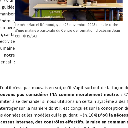
t guidée
umaniser
Néhémie,
Le père Marcel Rémond, sj, le 26 novembre 2025 dans le cadre
ne œuvre
d'une matinée pastorale du Centre de formation diocésain Jean
i, car la
XXIII. © IS/SCP
ectivité
humaine
t notre
ental :
…
l’outil n’est pas mauvais en soi, qu’il s’agit surtout de la façon 
ouvons pas considérer l’IA comme moralement neutre
. « C
miter à se demander si nous utilisons un certain système à des f
erroger sur la manière dont il est conçu et sur la conception de
es données et les modèles qui le guident. » (n. 104)
D’où la nécess
cessus internes, des contrôles effectifs, la mise en commun 