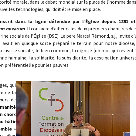
 autorité morale, dans le débat mondial sur la place de l'homme dan
elles technologies, qui doit être mise en place.
inscrit dans la ligne défendue par l’Église depuis 1891 et
um novarum
. Il consacre d’ailleurs les deux premiers chapitres de
ine sociale de l’Église (DSE). Le père Marcel Rémond, s.j., invité d
avait en quelque sorte préparé le terrain pour notre diocèse,
la justice sociale, le bien commun, la dignité (un mot qui revient
nne humaine, la solidarité, la subsidiarité, la destination univers
n préférentielle pour les pauvres.
Show larger version
ges, qui
le de la
murs de
umanité
un choix
ou bâtir
emble
»
 : « d’un