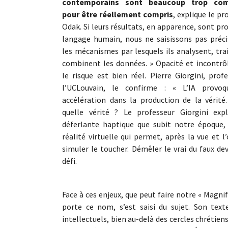
contemporains sont beaucoup trop com
pour être réellement compris
, explique le pr
Odak. Si leurs résultats, en apparence, sont pr
langage humain, nous ne saisissons pas préc
les mécanismes par lesquels ils analysent, tra
combinent les données. » Opacité et incontrôl
le risque est bien réel. Pierre Giorgini, prof
l’UCLouvain, le confirme : « L’IA provo
accélération dans la production de la vérité
quelle vérité ? Le professeur Giorgini expl
déferlante haptique que subit notre époque, 
réalité virtuelle qui permet, après la vue et l’
simuler le toucher. Démêler le vrai du faux de
défi.
Face à ces enjeux, que peut faire notre « Magni
porte ce nom, s’est saisi du sujet. Son tex
intellectuels, bien au-delà des cercles chrétie