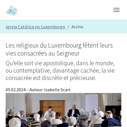
Skip to main content
Skip to page footer
You are here:
Igreja Católica no Luxemburgo
Archiv
Les religieux du Luxembourg fêtent leurs
vies consacrées au Seigneur
Qu’elle soit vie apostolique, dans le monde,
ou contemplative, davantage cachée, la vie
consacrée est discrète et précieuse.
05.02.2024
– Auteur:
Isabelle Scart