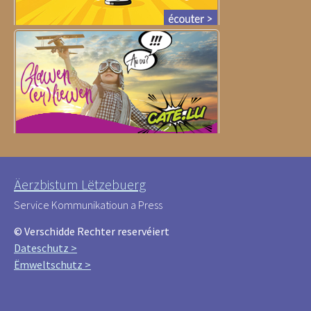
Äerzbistum Lëtzebuerg
Service Kommunikatioun a Press
© Verschidde Rechter reservéiert
Dateschutz >
Ëmweltschutz >