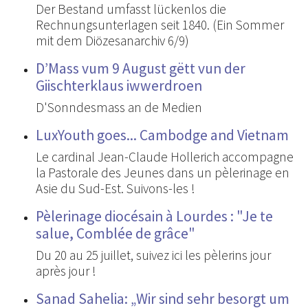
Der Bestand umfasst lückenlos die
Rechnungsunterlagen seit 1840. (Ein Sommer
mit dem Diözesanarchiv 6/9)
D’Mass vum 9 August gëtt vun der
Giischterklaus iwwerdroen
D'Sonndesmass an de Medien
LuxYouth goes... Cambodge and Vietnam
Le cardinal Jean-Claude Hollerich accompagne
la Pastorale des Jeunes dans un pèlerinage en
Asie du Sud-Est. Suivons-les !
Pèlerinage diocésain à Lourdes : "Je te
salue, Comblée de grâce"
Du 20 au 25 juillet, suivez ici les pèlerins jour
après jour !
Sanad Sahelia: „Wir sind sehr besorgt um