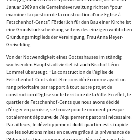
Januar 1969 an die Gemeindeverwaltung richten “pour
examiner la question de la construction d’une Eglise à
Fetschenhof-Cents”. Förderlich für den Bau einer Kirche ist
eine Grundstückschenkung seitens des einzigen weiblichen
Gründungsmitglieds der Vereinigung, Frau Anna Meyer-
Greivelding.
Von der Notwendigkeit eines Gotteshauses im ständig
wachsenden Hauptstadtviertel ist auch Bischof Léon
Lommel überzeugt. “La construction de l’église de
Fetschenhof-Cents doit étre considéré comme ayant un
rang prioritaire par rapport à tout autre projet de
construction d’église sur le territoire de la Ville. En effet, le
quartier de Fetschenhof-Cents que nous avons décidé
d'ériger en paroisse, se trouve pour le moment presque
totalement dépourvu de l’équipement pastoral nécessaire.
Par ailleurs, le développement dudit quartier est si rapide
que les solutions mises en oeuvre grâce à la prévenance de
l'Administration communale seront dépassées sous très