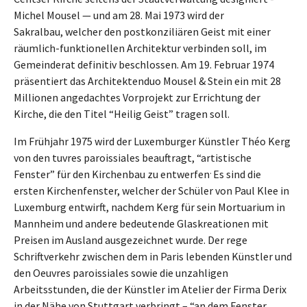
Michel Mousel — und am 28. Mai 1973 wird der
Sakralbau, welcher den postkonziliären Geist mit einer
räumlich-funktionellen Architektur verbinden soll, im
Gemeinderat definitiv beschlossen. Am 19. Februar 1974
präsentiert das Architektenduo Mousel & Stein ein mit 28
Millionen angedachtes Vorprojekt zur Errichtung der
Kirche, die den Titel “Heilig Geist” tragen soll.
Im Frühjahr 1975 wird der Luxemburger Künstler Théo Kerg
von den tuvres paroissiales beauftragt, “artistische
.
Fenster” für den Kirchenbau zu entwerfen
Es sind die
ersten Kirchenfenster, welcher der Schüler von Paul Klee in
Luxemburg entwirft, nachdem Kerg für sein Mortuarium in
Mannheim und andere bedeutende Glaskreationen mit
Preisen im Ausland ausgezeichnet wurde. Der rege
Schriftverkehr zwischen dem in Paris lebenden Künstler und
den Oeuvres paroissiales sowie die unzahligen
Arbeitsstunden, die der Künstler im Atelier der Firma Derix
in der Nähe von Stuttgart verbringt – “an dem Fenster