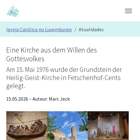
Skip to main content
Skip to page footer
You are here:
Igreja Católica no Luxemburgo
Atualidades
Eine Kirche aus dem Willen des
Gottesvolkes
Am 15. Mai 1976 wurde der Grundstein der
Heilig-Geist-Kirche in Fetschenhof-Cents
gelegt.
15.05.2026
– Auteur:
Marc Jeck
Show larger version
Show larger version
Show larger version