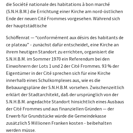
die Société nationale des habitations à bon marché
(S.N.H.B.M.) die Errichtung einer Kirche am nord-östlichen
Ende der neuen Cité Frommes vorgesehen. Während sich
der hauptstädtische
Schöffenrat — “conformément aux désirs des habitants de
ce plateau” - zunächst dafür entscheidet, eine Kirche an
ihrem heutigen Standort zu errichten, organisiert die
S.N.H.B.M. im Sommer 1970 ein Referendum bei den
Einwohnern der Lots 1 und 2 der Cité Frommes. 93 % der
Eigentümer in der Cité sprechen sich für eine Kirche
innerhalb eines Schulkomplexes aus, wie es die
Bebauungspläne der S.N.H.B.M. vorsehen. Zwischenzeitlich
erklärt der Stadtarchitekt, daß der ursprünglich von der
S.N.H.B.M. angedachte Standort hinsichtlich eines Ausbaus
der Cité Frommes und aus finanziellen Gründen — der
Erwerb für Grundstücke würde die Gemeindekasse
zusätzlich 5 Millionen Franken kosten - beibehalten
werden müsse.