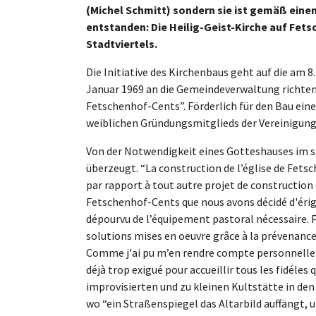
(Michel Schmitt) sondern sie ist gemäß ein
entstanden: Die Heilig-Geist-Kirche auf Fets
Stadtviertels.
Die Initiative des Kirchenbaus geht auf die am 
Januar 1969 an die Gemeindeverwaltung richten 
Fetschenhof-Cents”. Förderlich für den Bau eine
weiblichen Gründungsmitglieds der Vereinigung
Von der Notwendigkeit eines Gotteshauses im 
überzeugt. “La construction de l’église de Fets
par rapport à tout autre projet de construction d’é
Fetschenhof-Cents que nous avons décidé d'éri
dépourvu de l’équipement pastoral nécessaire. Pa
solutions mises en oeuvre grâce à la prévenanc
Comme j'ai pu m’en rendre compte personnellement
déjà trop exigué pour accueillir tous les fidéles
improvisierten und zu kleinen Kultstätte in den
wo “ein Straßenspiegel das Altarbild auffängt,