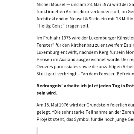
Michel Mousel — und am 28. Mai 1973 wird der Sa
funktionellen Architektur verbinden soll, im Ge
Architektenduo Mousel & Stein ein mit 28 Millio
“Heilig Geist” tragen soll.
Im Frühjahr 1975 wird der Luxemburger Künstler 
.
Fenster” für den Kirchenbau zu entwerfen
Es si
Luxemburg entwirft, nachdem Kerg für sein Mo
Preisen im Ausland ausgezeichnet wurde. Der re
Oeuvres paroissiales sowie die unzahligen Arbeit
Stuttgart verbringt – “an dem Fenster 'Befreiu
Bedrangnis' arbeite ich jetzt jeden Tag in Ro
sein wird.
Am 15. Mai 1976 wird der Grundstein feierlich 
gelegt. “Die sehr starke Teilnahme an der Zere
Projekt steht, das Symbol für die noch junge G