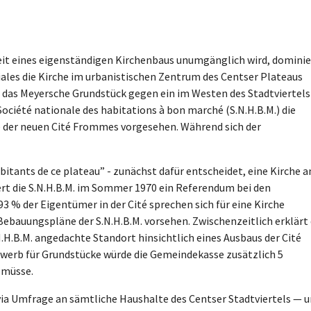
it eines eigenständigen Kirchenbaus unumgänglich wird, dominie
iales die Kirche im urbanistischen Zentrum des Centser Plateaus
, das Meyersche Grundstück gegen ein im Westen des Stadtviertels
ociété nationale des habitations à bon marché (S.N.H.B.M.) die
e der neuen Cité Frommes vorgesehen. Während sich der
itants de ce plateau” - zunächst dafür entscheidet, eine Kirche a
ert die S.N.H.B.M. im Sommer 1970 ein Referendum bei den
3 % der Eigentümer in der Cité sprechen sich für eine Kirche
Bebauungspläne der S.N.H.B.M. vorsehen. Zwischenzeitlich erklärt
N.H.B.M. angedachte Standort hinsichtlich eines Ausbaus der Cité
werb für Grundstücke würde die Gemeindekasse zusätzlich 5
 müsse.
 via Umfrage an sämtliche Haushalte des Centser Stadtviertels — 