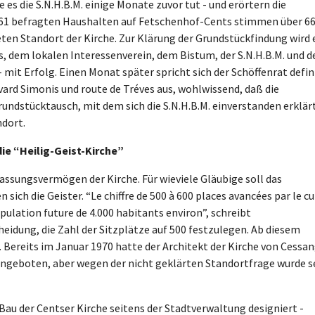
es die S.N.H.B.M. einige Monate zuvor tut - und erörtern die
61 befragten Haushalten auf Fetschenhof-Cents stimmen über 6
eten Standort der Kirche. Zur Klärung der Grundstückfindung wird 
, dem lokalen Interessenverein, dem Bistum, der S.N.H.B.M. und d
mit Erfolg. Einen Monat später spricht sich der Schöffenrat defin
evard Simonis und route de Tréves aus, wohlwissend, daß die
rundstücktausch, mit dem sich die S.N.H.B.M. einverstanden erklär
dort.
ie “Heilig-Geist-Kirche”
assungsvermögen der Kirche. Für wieviele Gläubige soll das
sich die Geister. “Le chiffre de 500 à 600 places avancées par le cu
ulation future de 4.000 habitants environ”, schreibt
heidung, die Zahl der Sitzplätze auf 500 festzulegen. Ab diesem
Bereits im Januar 1970 hatte der Architekt der Kirche von Cessa
angeboten, aber wegen der nicht geklärten Standortfrage wurde s
 Bau der Centser Kirche seitens der Stadtverwaltung designiert -