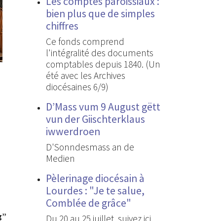
Les comptes paroissiaux :
bien plus que de simples
chiffres
Ce fonds comprend
l'intégralité des documents
comptables depuis 1840. (Un
été avec les Archives
diocésaines 6/9)
D’Mass vum 9 August gëtt
vun der Giischterklaus
iwwerdroen
D'Sonndesmass an de
Medien
Pèlerinage diocésain à
Lourdes : "Je te salue,
Comblée de grâce"
g”
Du 20 au 25 juillet, suivez ici