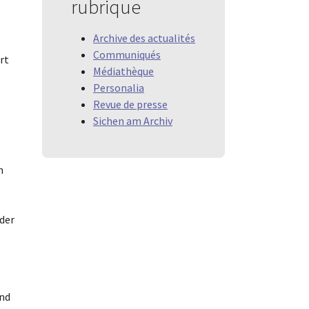
rubrique
Archive des actualités
Communiqués
rt
Médiathèque
Personalia
Revue de presse
Sichen am Archiv
n
 der
und