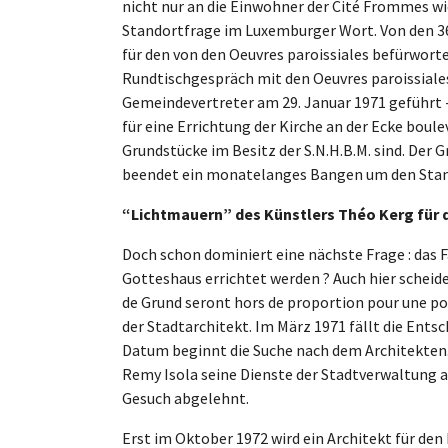
nicht nur an die Einwohner der Cité Frommes wie 
Standortfrage im Luxemburger Wort. Von den 3
für den von den Oeuvres paroissiales befürwort
Rundtischgespräch mit den Oeuvres paroissiales
Gemeindevertreter am 29. Januar 1971 geführt - 
für eine Errichtung der Kirche an der Ecke boul
Grundstücke im Besitz der S.N.H.B.M. sind. Der G
beendet ein monatelanges Bangen um den Stan
“Lichtmauern” des Künstlers Théo Kerg für d
Doch schon dominiert eine nächste Frage : das F
Gotteshaus errichtet werden ? Auch hier scheiden 
de Grund seront hors de proportion pour une pop
der Stadtarchitekt. Im März 1971 fällt die Entsc
Datum beginnt die Suche nach dem Architekten. 
Remy Isola seine Dienste der Stadtverwaltung 
Gesuch abgelehnt.
Erst im Oktober 1972 wird ein Architekt für den