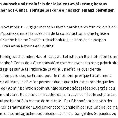
em Wunsch und Bedürfnis der lokalen Bevölkerung heraus
chenhof-Cents, spirituelle Ikone eines sich emanzipierenden
8. November 1968 gegründeten Cuvres paroissiales zurück, die sich 
“pour examiner la question de la construction d’une Eglise à
r Kirche ist eine Grundstückschenkung seitens des einzigen
, Frau Anna Meyer-Greivelding.
ständig wachsenden Hauptstadtviertel ist auch Bischof Léon Lom
chenhof-Cents doit étre considéré comme ayant un rang prioritair
glise sur le territoire de la Ville. En effet, le quartier de
ger en paroisse, se trouve pour le moment presque totalement
r ailleurs, le développement dudit quartier est si rapide que les
e de l'Administration communale seront dépassées sous très peu.
, la salle de culte installée dans la cave de l’école est d'ores e
”
 qui assistent à la messe dominicale
. Der Bischof spricht von der
 Kellerräumen der 1969 errichteten Schule in der rue Gabriel de Ma
 um die sonntäglichen Gottesdienste in die Gänge des Gebäudes zu