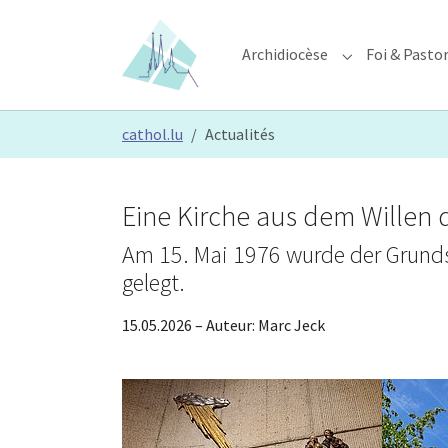
Skip to main content
Skip to page footer
Archidiocèse
Foi & Pasto
Submenu for "A
You are here:
cathol.lu
Actualités
Eine Kirche aus dem Willen 
Am 15. Mai 1976 wurde der Grundst
gelegt.
15.05.2026
– Auteur:
Marc Jeck
Show larger version
Show larg