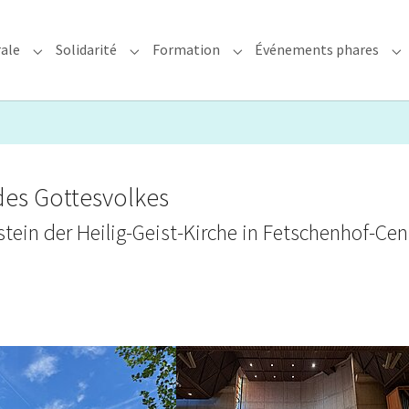
rale
Solidarité
Formation
Événements phares
rchidiocèse"
Submenu for "Foi & Pastorale"
Submenu for "Solidarité"
Submenu for "Formation"
Su
des Gottesvolkes
ein der Heilig-Geist-Kirche in Fetschenhof-Cen
er version
Show larger version