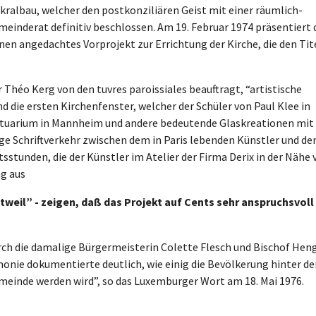
kralbau, welcher den postkonziliären Geist mit einer räumlich-
meinderat definitiv beschlossen. Am 19. Februar 1974 präsentiert 
nen angedachtes Vorprojekt zur Errichtung der Kirche, die den Tit
Théo Kerg von den tuvres paroissiales beauftragt, “artistische
nd die ersten Kirchenfenster, welcher der Schüler von Paul Klee in
rtuarium in Mannheim und andere bedeutende Glaskreationen mit
ge Schriftverkehr zwischen dem in Paris lebenden Künstler und de
sstunden, die der Künstler im Atelier der Firma Derix in der Nähe 
ng aus
ttweil” - zeigen, daß das Projekt auf Cents sehr anspruchsvoll
durch die damalige Bürgermeisterin Colette Flesch und Bischof Hen
monie dokumentierte deutlich, wie einig die Bevölkerung hinter d
emeinde werden wird”, so das Luxemburger Wort am 18. Mai 1976.