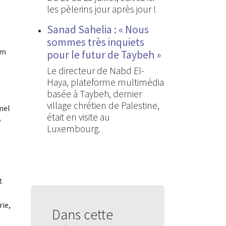
les pèlerins jour après jour !
Sanad Sahelia : « Nous
sommes très inquiets
im
pour le futur de Taybeh »
Le directeur de Nabd El-
Haya, plateforme multimédia
basée à Taybeh, dernier
village chrétien de Palestine,
mel
était en visite au
e
Luxembourg.
t
rie,
Dans cette