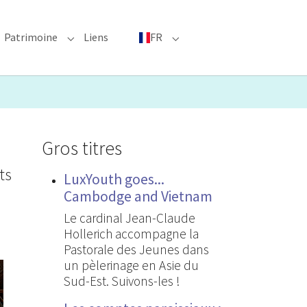
Patrimoine
Liens
FR
bmenu for "Événements phares"
Submenu for "Patrimoine"
Submenu for "FR"
Gros titres
ts
LuxYouth goes...
Cambodge and Vietnam
Le cardinal Jean-Claude
Hollerich accompagne la
Pastorale des Jeunes dans
un pèlerinage en Asie du
Sud-Est. Suivons-les !