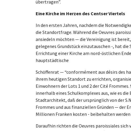
übertragen”.
Eine Kirche im Herzen des Centser Viertels
In den ersten Jahren, nachdem die Notwendigke
die Standortfrage. Während die Oeuvres paroiss
ansiedeln möchten — die Vereinigung ist bereit
gelegenes Grundstück einzutauschen -, hat die S
Errichtung einer Kirche am nord-östlichen End
hauptstädtische
Schöffenrat — “conformément aux désirs des hab
ihrem heutigen Standort zu errichten, organisi
Einwohnern der Lots 1 und 2 der Cité Frommes. 9
innerhalb eines Schulkomplexes aus, wie es die 
Stadtarchitekt, daß der ursprünglich von der S.
Frommes und aus finanziellen Gründen — der Er
Millionen Franken kosten - beibehalten werden
Daraufhin richten die Oeuvres paroissiales sich