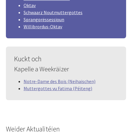
Oktav
Schwaarz Noutmuttergottes
Sprangprëssessioun
Willibrordus-Oktav
Kuckt och
Kapelle a Weekräizer
Notre-Dame des Bois (Neihaischen)
Muttergottes vu Fatima (Péiteng)
Weider Aktualitéien