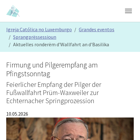
Skip to main content
Skip to page footer
You are here:
Igreja Católica no Luxemburgo
Grandes eventos
Sprangprëssessioun
Aktuelles ronderëm d'Wallfahrt an d'Basilika
Firmung und Pilgerempfang am
Pfingstsonntag
Feierlicher Empfang der Pilger der
Fußwallfahrt Prüm-Waxweiler zur
Echternacher Springprozession
10.05.2026