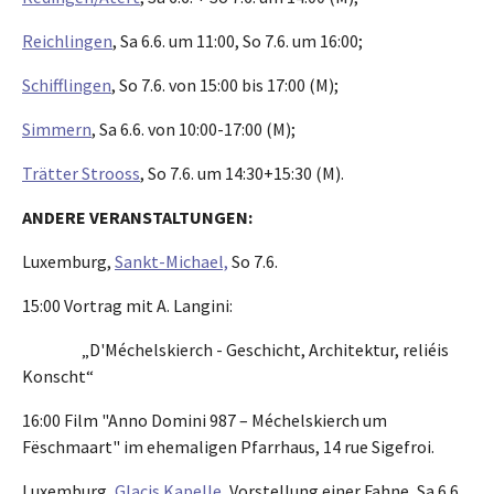
Reichlingen
, Sa 6.6. um 11:00, So 7.6. um 16:00;
Schifflingen
, So 7.6. von 15:00 bis 17:00 (M);
Simmern
, Sa 6.6. von 10:00-17:00 (M);
Trätter Strooss
, So 7.6. um 14:30+15:30 (M).
ANDERE VERANSTALTUNGEN:
Luxemburg,
Sankt-Michael,
So 7.6.
15:00 Vortrag mit A. Langini:
„D'Méchelskierch - Geschicht, Architektur, reliéis
Konscht“
16:00 Film "Anno Domini 987 – Méchelskierch um
Fëschmaart" im ehemaligen Pfarrhaus, 14 rue Sigefroi.
Luxemburg,
Glacis Kapelle
, Vorstellung einer Fahne, Sa 6.6.