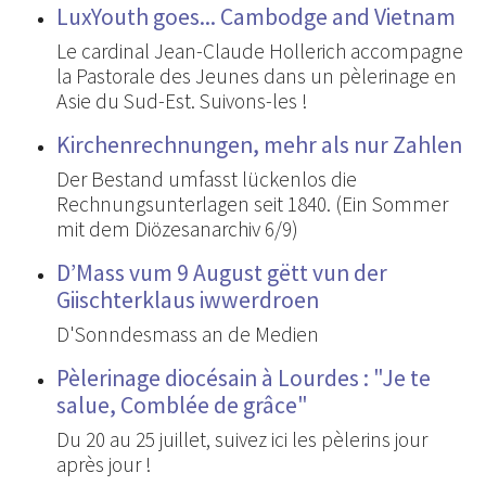
LuxYouth goes... Cambodge and Vietnam
Le cardinal Jean-Claude Hollerich accompagne
la Pastorale des Jeunes dans un pèlerinage en
Asie du Sud-Est. Suivons-les !
Kirchenrechnungen, mehr als nur Zahlen
Der Bestand umfasst lückenlos die
Rechnungsunterlagen seit 1840. (Ein Sommer
mit dem Diözesanarchiv 6/9)
D’Mass vum 9 August gëtt vun der
Giischterklaus iwwerdroen
D'Sonndesmass an de Medien
Pèlerinage diocésain à Lourdes : "Je te
salue, Comblée de grâce"
Du 20 au 25 juillet, suivez ici les pèlerins jour
après jour !