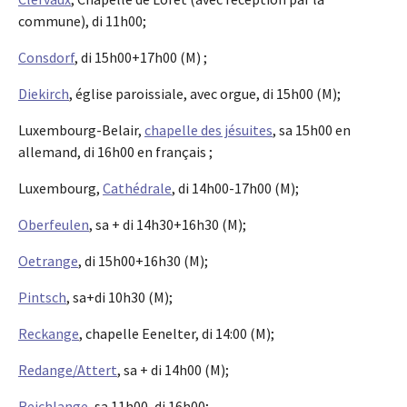
commune), di 11h00;
Consdorf
, di 15h00+17h00 (M) ;
Diekirch
, église paroissiale, avec orgue, di 15h00 (M);
Luxembourg-Belair,
chapelle des jésuites
, sa 15h00 en
allemand, di 16h00 en français ;
Luxembourg,
Cathédrale
, di 14h00-17h00 (M);
Oberfeulen
, sa + di 14h30+16h30 (M);
Oetrange
, di 15h00+16h30 (M);
Pintsch
, sa+di 10h30 (M);
Reckange
, chapelle Eenelter, di 14:00 (M);
Redange/Attert
, sa + di 14h00 (M);
Reichlange
, sa 11h00, di 16h00;