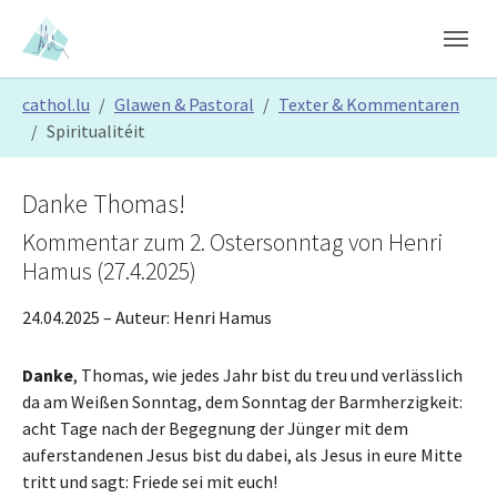
Skip to main content
Skip to page footer
You are here:
cathol.lu
Glawen & Pastoral
Texter & Kommentaren
Spiritualitéit
Danke Thomas!
Kommentar zum 2. Ostersonntag von Henri
Hamus (27.4.2025)
24.04.2025
– Auteur:
Henri Hamus
Danke
, Thomas, wie jedes Jahr bist du treu und verlässlich
da am Weißen Sonntag, dem Sonntag der Barmherzigkeit:
acht Tage nach der Begegnung der Jünger mit dem
auferstandenen Jesus bist du dabei, als Jesus in eure Mitte
tritt und sagt: Friede sei mit euch!