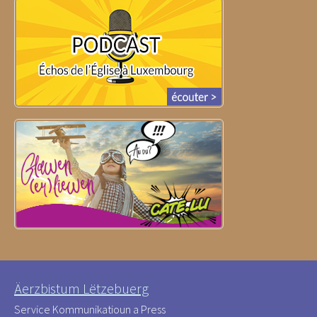
Äerzbistum Lëtzebuerg
Service Kommunikatioun a Press