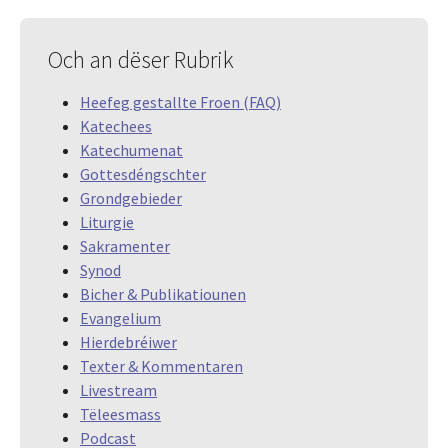
Och an dëser Rubrik
Heefeg gestallte Froen (FAQ)
Katechees
Katechumenat
Gottesdéngschter
Grondgebieder
Liturgie
Sakramenter
Synod
Bicher & Publikatiounen
Evangelium
Hierdebréiwer
Texter & Kommentaren
Livestream
Tëleesmass
Podcast