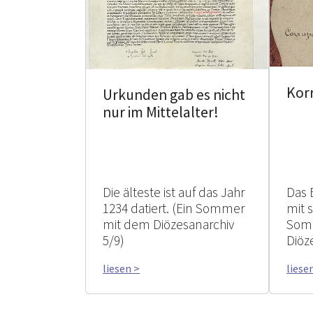
Kor
Urkunden gab es nicht
nur im Mittelalter!
Die älteste ist auf das Jahr
Das 
1234 datiert. (Ein Sommer
mit 
mit dem Diözesanarchiv
Som
5/9)
Diöz
liesen >
liese