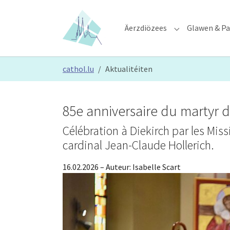
Skip to main content
Skip to page footer
Äerzdiözees
Glawen & Pa
Submenu for "Ä
You are here:
cathol.lu
Aktualitéiten
85e anniversaire du martyr d
Célébration à Diekirch par les Mis
cardinal Jean-Claude Hollerich.
16.02.2026
– Auteur:
Isabelle Scart