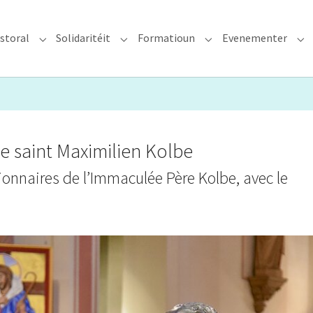
storal
Solidaritéit
Formatioun
Evenementer
erzdiözees"
Submenu for "Glawen & Pastoral"
Submenu for "Solidaritéit"
Submenu for "Format
Su
e saint Maximilien Kolbe
sionnaires de l’Immaculée Père Kolbe, avec le