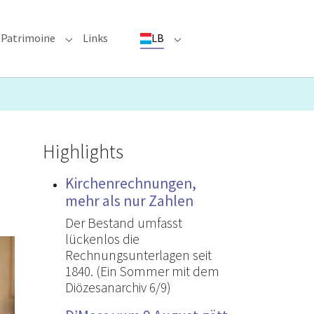
Patrimoine
Links
LB
ioun"
bmenu for "Evenementer"
Submenu for "Patrimoine"
Submenu for "LB"
Highlights
Kirchenrechnungen,
mehr als nur Zahlen
Der Bestand umfasst
lückenlos die
Rechnungsunterlagen seit
1840. (Ein Sommer mit dem
Diözesanarchiv 6/9)