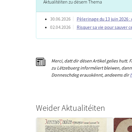
Aktualitéiten zu dësem Thema
30.06.2026
Pèlerinage du 13 juin 2026 : 
02.04.2026
Risquer sa vie pour sauver c
Merci
,
dat
t
dir dësen Artikel gelies hu
tt
. 
zu Lëtzebuerg informéiert bleiwen, dann 
Donneschdeg erauskënnt, andeems dir
h
Weider Aktualitéiten