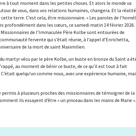
du Père à tout moment dans les petites choses. Et alors le monde va
 autour de vous, dans vos relations humaines, changera. Et la réalité
 cette terre. C’est cela, être missionnaire. » Les paroles de l’homél
ées profondément dans les cœurs, ce samedi matin 14 février 2026.
s Missionnaires de l’Immaculée Père Kolbe sont entourées de
e communauté fervente qui s’était réunie, à l’appel d’Enrichetta,
niversaire de la mort de saint Maximilien.
u martyr vécu par le père Kolbe, un buste en bronze du Saint a ét
frappé, au moment de bénir ce buste, de ce qu’il est tout à fait
n. C’était quelqu’un comme nous, avec une expérience humaine, mais
 permis à plusieurs proches des missionnaires de témoigner de la
comment ils essayent d’être « un pinceau dans les mains de Marie ».