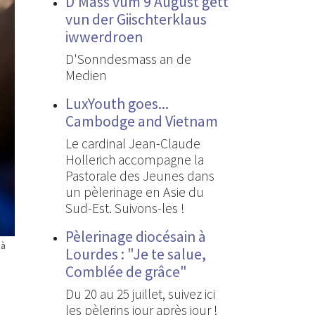
D’Mass vum 9 August gëtt
vun der Giischterklaus
iwwerdroen
D'Sonndesmass an de
Medien
LuxYouth goes...
Cambodge and Vietnam
Le cardinal Jean-Claude
Hollerich accompagne la
Pastorale des Jeunes dans
un pèlerinage en Asie du
Sud-Est. Suivons-les !
Pèlerinage diocésain à
 à
Lourdes : "Je te salue,
Comblée de grâce"
Du 20 au 25 juillet, suivez ici
les pèlerins jour après jour !