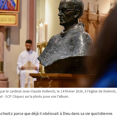
r le cardinal Jean-Claude Hollerich, le 14 février 2026, à l'église de Diekirch,
rt - SCP. Cliquez sur la photo pour voir l'album.
chwitz parce que déjà il obéissait à Dieu dans sa vie quotidienne.