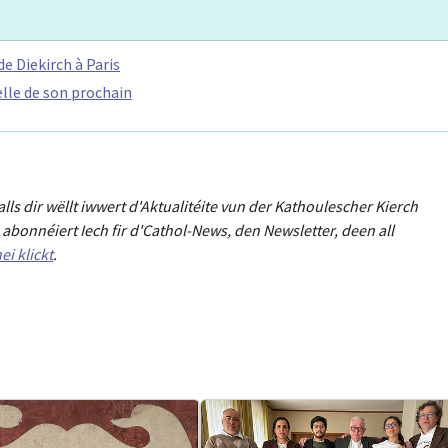
de Diekirch à Paris
elle de son prochain
Falls dir wëllt iwwert d'Aktualitéit
e
vun der Kathoulescher Kierch
abonnéiert Iech fir d'Cathol-News, den Newsletter
,
deen all
ei klickt
.