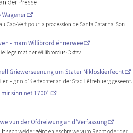
an der Presse
o Wagener
 au Cap-Vert pour la procession de Santa Catarina. Son
awen - mam Willibrord ënnerwee
 Hellege mat der Willibrordus-Oktav.
onell Griewerseenung um Stater Nikloskierfecht
ilen - ginn d'Kierfechter an der Stad Lëtzebuerg geseent.
, mir sinn net 1700"
reiwe vun der Ofdreiwung an d'Verfassung
llt sech weider géint en Aschreiwe vum Recht oder der