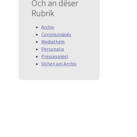
Och an dëser
Rubrik
Archiv
Communiqués
Mediathéik
Personalia
Pressespigel
Sichen am Archiv