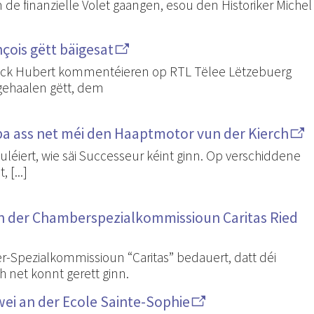
ëm de finanzielle Volet gaangen, esou den Historiker Michel
çois gëtt bäigesat
rick Hubert kommentéieren op RTL Tëlee Lëtzebuerg
 gehaalen gëtt, dem
pa ass net méi den Haaptmotor vun der Kierch
éiert, wie säi Successeur kéint ginn. Op verschiddene
 [...]
an der Chamberspezialkommissioun Caritas Ried
Spezialkommissioun “Caritas” bedauert, datt déi
net konnt gerett ginn.
wei an der Ecole Sainte-Sophie