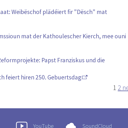
aat: Weibëschof plädéiert fir "Dësch" mat
mmssioun mat der Kathoulescher Kierch, mee ouni
eformprojekte: Papst Franziskus und die
ch feiert hiren 250. Gebuertsdag
1
2
n
YouTube
SoundCloud