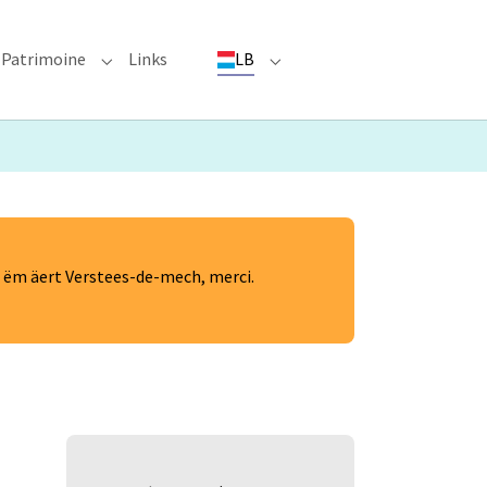
Patrimoine
Links
LB
ioun"
bmenu for "Evenementer"
Submenu for "Patrimoine"
Submenu for "LB"
n ëm äert Verstees-de-mech, merci.