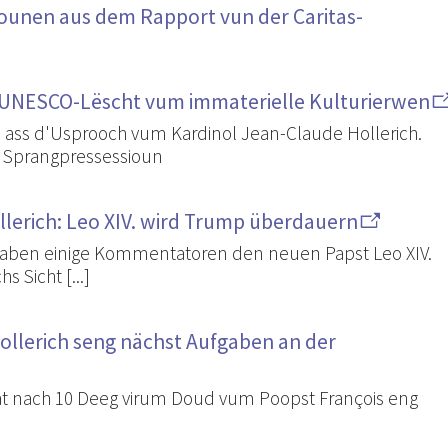
siounen aus dem Rapport vun der Caritas-
er UNESCO-Lëscht vum immaterielle Kulturierwen
ss d'Usprooch vum Kardinol Jean-Claude Hollerich.
r Sprangpressessioun
lerich: Leo XIV. wird Trump überdauern
haben einige Kommentatoren den neuen Papst Leo XIV.
 Sicht [...]
ollerich seng nächst Aufgaben an der
at nach 10 Deeg virum Doud vum Poopst François eng