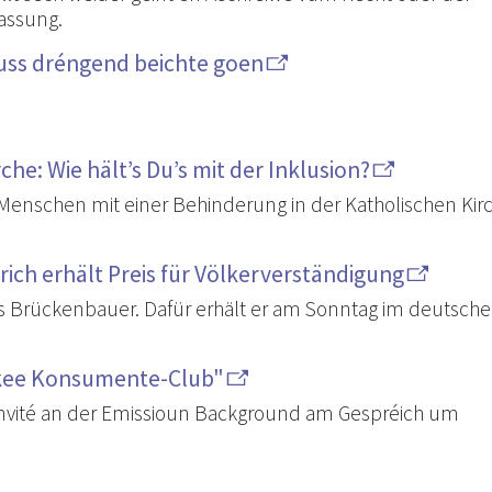
assung.
uss dréngend beichte goen
he: Wie hält’s Du’s mit der Inklusion?
n Menschen mit einer Behinderung in der Katholischen Kir
rich erhält Preis für Völkerverständigung
als Brückenbauer. Dafür erhält er am Sonntag im deutsch
s kee Konsumente-Club"
Invité an der Emissioun Background am Gespréich um