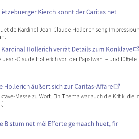
: Lëtzebuerger Kierch konnt der Caritas net
uet de Kardinol Jean-Claude Hollerich seng Impressiou
nn.
Kardinal Hollerich verrät Details zum Konklave
 Jean-Claude Hollerich von der Papstwahl – und lüftete
Hollerich äußert sich zur Caritas-Affäre
ktave-Messe zu Wort. Ein Thema war auch die Kritik, die 
.]
de Bistum net méi Efforte gemaach huet, fir