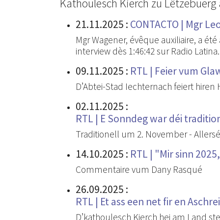
Kathoulesch Kierch zu Lëtzebuerg 
21.11.2025
:
CONTACTO | Mgr Le
Mgr Wagener, évêque auxiliaire, a été
interview dès 1:46:42 sur Radio Latina.
09.11.2025
:
RTL | Feier vum Gl
D’Abtei-Stad Iechternach feiert hiren
02.11.2025
:
RTL | E Sonndeg war déi traditi
Traditionell um 2. November - Allersé
14.10.2025
:
RTL | "Mir sinn 2025
Commentaire vum Dany Rasqué
26.09.2025
:
RTL | Et ass een net fir en Asch
D’kathoulesch Kierch hei am Land ste