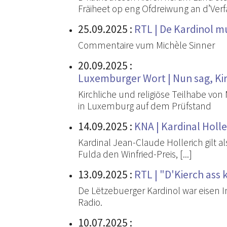
Fräiheet op eng Ofdreiwung an d’Verf
25.09.2025
:
RTL | De Kardinol m
Commentaire vum Michèle Sinner
20.09.2025
:
Luxemburger Wort | Nun sag, Kirc
Kirchliche und religiöse Teilhabe vo
in Luxemburg auf dem Prüfstand
14.09.2025
:
KNA | Kardinal Holle
Kardinal Jean-Claude Hollerich gilt 
Fulda den Winfried-Preis, [...]
13.09.2025
:
RTL | "D'Kierch as
De Lëtzebuerger Kardinol war eisen 
Radio.
10.07.2025
: