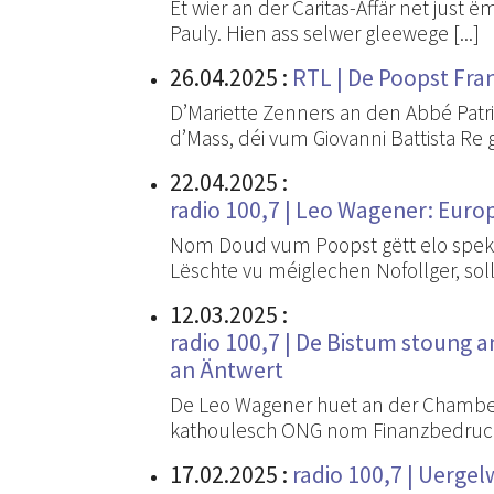
Et wier an der Caritas-Affär net just 
Pauly. Hien ass selwer gleewege [...]
26.04.2025
:
RTL | De Poopst Fran
D’Mariette Zenners an den Abbé Pat
d’Mass, déi vum Giovanni Battista Re
22.04.2025
:
radio 100,7 | Leo Wagener: Euro
Nom Doud vum Poopst gëtt elo spekul
Lëschte vu méiglechen Nofollger, sollt,
12.03.2025
:
radio 100,7 | De Bistum stoung 
an Äntwert
De Leo Wagener huet an der Chamber-
kathoulesch ONG nom Finanzbedruch 
17.02.2025
:
radio 100,7 | Uergel