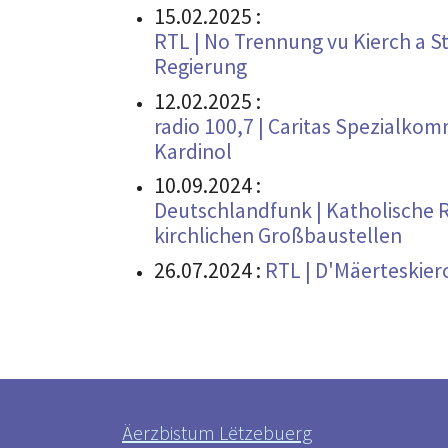
15.02.2025
:
RTL | No Trennung vu Kierch a St
Regierung
12.02.2025
:
radio 100,7 | Caritas Spezialko
Kardinol
10.09.2024
:
Deutschlandfunk | Katholische R
kirchlichen Großbaustellen
26.07.2024
:
RTL | D'Mäerteskier
Äerzbistum Lëtzebuerg