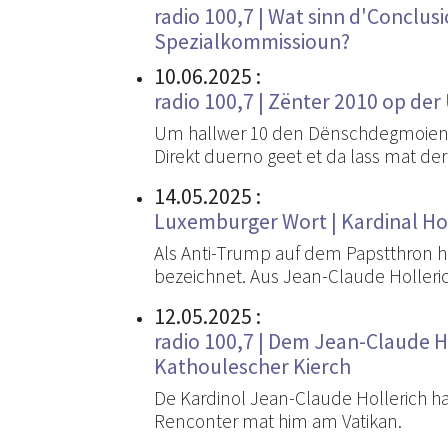
radio 100,7 | Wat sinn d'Conclu
Spezialkommissioun?
10.06.2025
:
radio 100,7 | Zënter 2010 op d
Um hallwer 10 den Dënschdegmoien a
Direkt duerno geet et da lass mat de
14.05.2025
:
Luxemburger Wort | Kardinal Hol
Als Anti-Trump auf dem Papstthron 
bezeichnet. Aus Jean-Claude Hollerichs
12.05.2025
:
radio 100,7 | Dem Jean-Claude H
Kathoulescher Kierch
De Kardinol Jean-Claude Hollerich h
Renconter mat him am Vatikan.