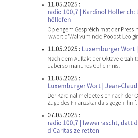
11.05.2025
:
radio 100,7 | Kardinol Hollerich
hëllefen
Op engem Gespréich mat der Press h
iwwert d'Wal vum neie Poopst Leo gi
11.05.2025
:
Luxemburger Wort | 
Nach dem Auftakt der Oktave erzählte
dabei so manches Geheimnis.
11.05.2025
:
Luxemburger Wort | Jean-Claude 
Der Kardinal meldete sich nach der O
Zuge des Finanzskandals gegen ihn [..
07.05.2025
:
radio 100,7 | Iwwerrascht, datt 
d'Caritas ze retten