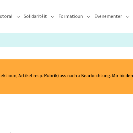
storal
Solidaritéit
Formatioun
Evenementer
erzdiözees"
Submenu for "Glawen & Pastoral"
Submenu for "Solidaritéit"
Submenu for "Format
Su
ektioun, Artikel resp. Rubrik) ass nach a Bearbechtung. Mir biede