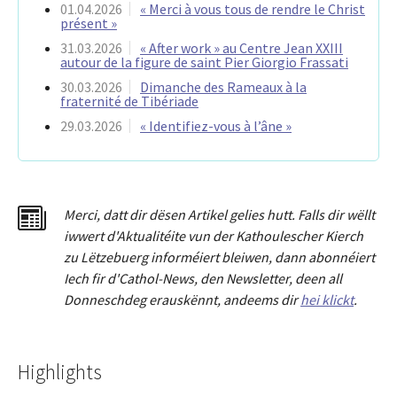
01.04.2026
« Merci à vous tous de rendre le Christ
présent »
31.03.2026
« After work » au Centre Jean XXIII
autour de la figure de saint Pier Giorgio Frassati
30.03.2026
Dimanche des Rameaux à la
fraternité de Tibériade
29.03.2026
« Identifiez-vous à l’âne »
Merci
,
dat
t
dir dësen Artikel gelies hu
tt
. Falls dir wëllt
iwwert d'Aktualitéit
e
vun der Kathoulescher Kierch
zu Lëtzebuerg informéiert bleiwen, dann abonnéiert
Iech fir d'Cathol-News, den Newsletter
,
deen all
Donneschdeg erauskënnt, andeems dir
hei klickt
.
Highlights