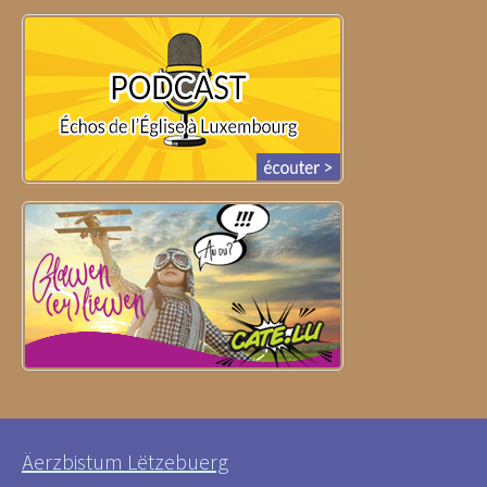
Äerzbistum Lëtzebuerg