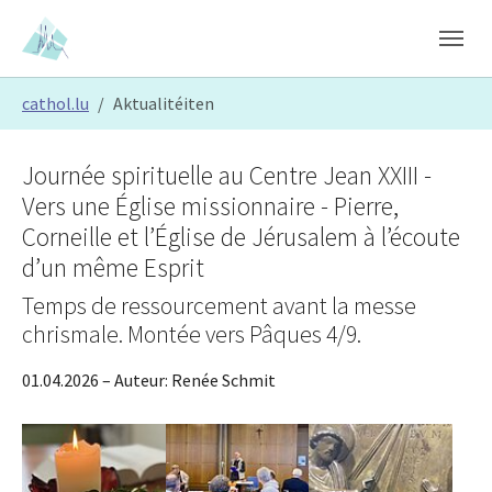
Skip to main content
Skip to page footer
You are here:
cathol.lu
Aktualitéiten
Journée spirituelle au Centre Jean XXIII -
Vers une Église missionnaire - Pierre,
Corneille et l’Église de Jérusalem à l’écoute
d’un même Esprit
Temps de ressourcement avant la messe
chrismale. Montée vers Pâques 4/9.
01.04.2026
– Auteur:
Renée Schmit
Show larger version
Show larger version
Show larger version