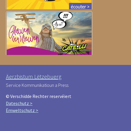
Äerzbistum Lëtzebuerg
Service Kommunikatioun a Press
© Verschidde Rechter reservéiert
Dateschutz >
Ëmweltschutz >