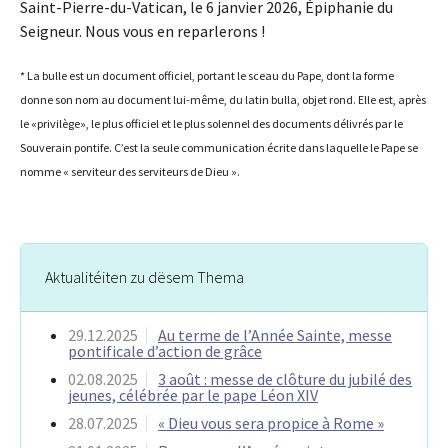
Saint-Pierre-du-Vatican, le 6 janvier 2026, Épiphanie du
Seigneur. Nous vous en reparlerons !
* La bulle est un document officiel, portant le sceau du Pape, dont la forme
donne son nom au document lui-même, du latin bulla, objet rond. Elle est, après
le «privilège», le plus officiel et le plus solennel des documents délivrés par le
Souverain pontife. C’est la seule communication écrite dans laquelle le Pape se
nomme « serviteur des serviteurs de Dieu ».
Aktualitéiten zu dësem Thema
29.12.2025
Au terme de l’Année Sainte, messe
pontificale d’action de grâce
02.08.2025
3 août : messe de clôture du jubilé des
jeunes, célébrée par le pape Léon XIV
28.07.2025
« Dieu vous sera propice à Rome »