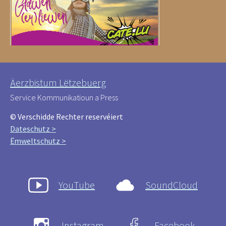
Äerzbistum Lëtzebuerg
Service Kommunikatioun a Press
© Verschidde Rechter reservéiert
Dateschutz >
Ëmweltschutz >
YouTube
SoundCloud
Instagram
Facebook