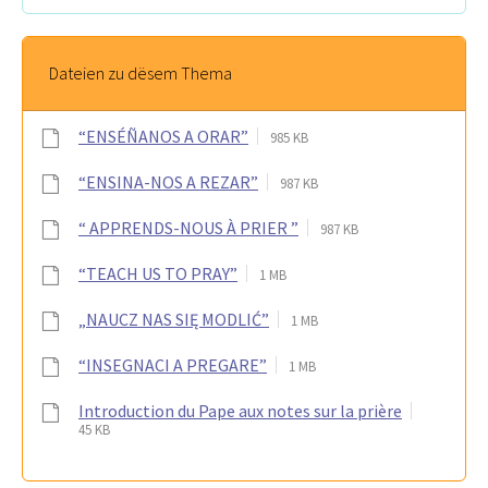
Dateien zu dësem Thema
“ENSÉÑANOS A ORAR”
985 KB
“ENSINA-NOS A REZAR”
987 KB
“ APPRENDS-NOUS À PRIER ”
987 KB
“TEACH US TO PRAY”
1 MB
„NAUCZ NAS SIĘ MODLIĆ”
1 MB
“INSEGNACI A PREGARE”
1 MB
Introduction du Pape aux notes sur la prière
45 KB