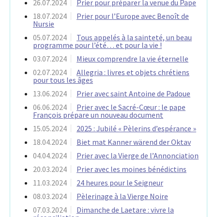
26.07.2024
Prier pour préparer la venue du Pape
18.07.2024
Prier pour l’Europe avec Benoît de
Nursie
05.07.2024
Tous appelés à la sainteté, un beau
programme pour l’été… et pour la vie !
03.07.2024
Mieux comprendre la vie éternelle
02.07.2024
Allegria : livres et objets chrétiens
pour tous les âges
13.06.2024
Prier avec saint Antoine de Padoue
06.06.2024
Prier avec le Sacré-Cœur : le pape
François prépare un nouveau document
15.05.2024
2025 : Jubilé « Pèlerins d’espérance »
18.04.2024
Biet mat Kanner wärend der Oktav
04.04.2024
Prier avec la Vierge de l’Annonciation
20.03.2024
Prier avec les moines bénédictins
11.03.2024
24 heures pour le Seigneur
08.03.2024
Pèlerinage à la Vierge Noire
07.03.2024
Dimanche de Laetare : vivre la