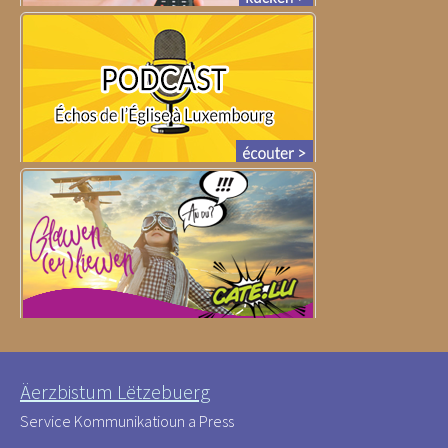
Äerzbistum Lëtzebuerg
Service Kommunikatioun a Press