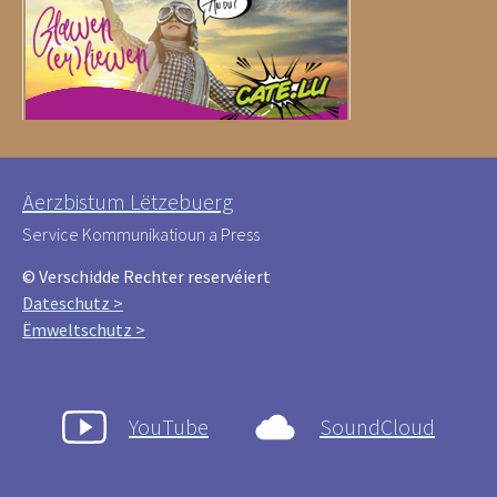
Äerzbistum Lëtzebuerg
Service Kommunikatioun a Press
© Verschidde Rechter reservéiert
Dateschutz >
Ëmweltschutz >
YouTube
SoundCloud