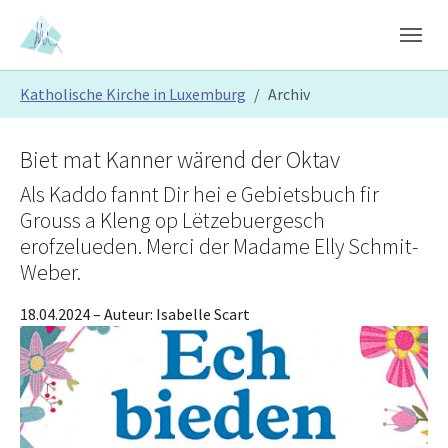
Skip to main content
Skip to page footer
You are here:
Katholische Kirche in Luxemburg
Archiv
Biet mat Kanner wärend der Oktav
Als Kaddo fannt Dir hei e Gebietsbuch fir
Grouss a Kleng op Lëtzebuergesch
erofzelueden. Merci der Madame Elly Schmit-
Weber.
18.04.2024
– Auteur:
Isabelle Scart