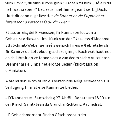
vum David!“, du sinn si rose ginn. Si soten zu him: „Héiers du
net, wat si soen?“ De Jesus huet hinne geäntwert: „Dach.
Hutt dir dann ni gelies:
Aus de Kanner an de Puppelcher
hirem Mond verschaafs du dir Luef
?“
Et ass un eis, déi Erwuessen, fir Kanner ze luewen a
Gebiet ze erliewen. Um Ufank vun der Oktav ass d'Madame
Elly Schmit-Weber generéis genuch fir eis e
Gebietsbuch
fir Kanner
op Lëtzebuergesch ze ginn, e Buch wat haut net
an de Librairien ze fannen ass a vun deem si den Auteur ass.
Drënner ass e Link fir et erofzelueden (klickt just op
d'Miniatur).
Wärend der Oktav stinn eis verschidde Méiglechkeeten zur
Verfügung fir mat eise Kanner ze bieden:
– D’Kannerrees, Samschdeg 27. Abrëll, Depart um 15:30 aus
der Kierch Saint-Jean du Grund, a Richtung Kathedral;
– E Gebiedsmoment fir den Ofschloss vun der