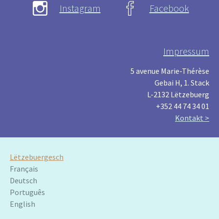
Instagram
Facebook
Impressum
5 avenue Marie-Thérèse
Gebai H, 1. Stack
L-2132 Lëtzebuerg
+352 44 74 34 01
Kontakt >
Lëtzebuergesch
Français
Deutsch
Português
English