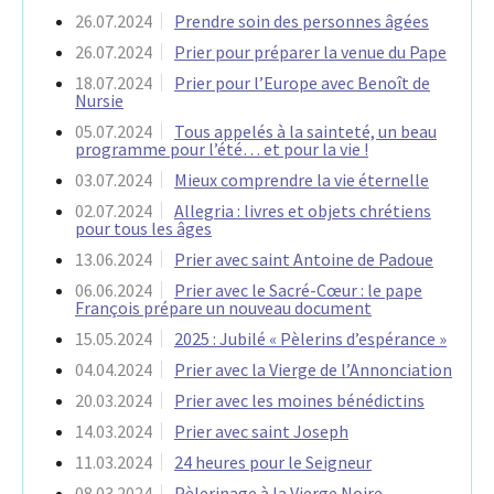
26.07.2024
Prendre soin des personnes âgées
26.07.2024
Prier pour préparer la venue du Pape
18.07.2024
Prier pour l’Europe avec Benoît de
Nursie
05.07.2024
Tous appelés à la sainteté, un beau
programme pour l’été… et pour la vie !
03.07.2024
Mieux comprendre la vie éternelle
02.07.2024
Allegria : livres et objets chrétiens
pour tous les âges
13.06.2024
Prier avec saint Antoine de Padoue
06.06.2024
Prier avec le Sacré-Cœur : le pape
François prépare un nouveau document
15.05.2024
2025 : Jubilé « Pèlerins d’espérance »
04.04.2024
Prier avec la Vierge de l’Annonciation
20.03.2024
Prier avec les moines bénédictins
14.03.2024
Prier avec saint Joseph
11.03.2024
24 heures pour le Seigneur
08.03.2024
Pèlerinage à la Vierge Noire