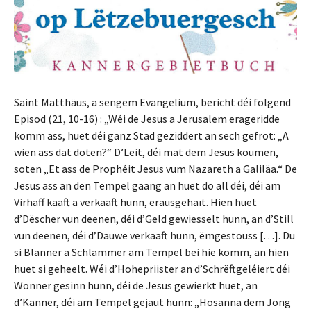
Saint Matthäus, a sengem Evangelium, bericht déi folgend
Episod (21, 10-16) : „Wéi de Jesus a Jerusalem erageridde
komm ass, huet déi ganz Stad geziddert an sech gefrot: „A
wien ass dat doten?“ D’Leit, déi mat dem Jesus koumen,
soten „Et ass de Prophéit Jesus vum Nazareth a Galiläa.“ De
Jesus ass an den Tempel gaang an huet do all déi, déi am
Virhaff kaaft a verkaaft hunn, erausgehaït. Hien huet
d’Dëscher vun deenen, déi d’Geld gewiesselt hunn, an d’Still
vun deenen, déi d’Dauwe verkaaft hunn, ëmgestouss […]. Du
si Blanner a Schlammer am Tempel bei hie komm, an hien
huet si geheelt. Wéi d’Hohepriister an d’Schrëftgeléiert déi
Wonner gesinn hunn, déi de Jesus gewierkt huet, an
d’Kanner, déi am Tempel gejaut hunn: „Hosanna dem Jong