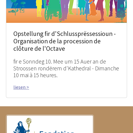
Opstellung fir d'Schlussprëssessioun -
Organisation de la procession de
clôture de l'Octave
fir e Sonndeg 10. Mee um 15 Auer an de
Stroossen rondërem d'Kathedral - Dimanche
10 mai à 15 heures.
liesen >