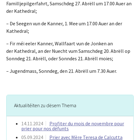
Familljepilgerfahrt, Samschdeg 27. Abrëll um 17.00 Auer an
der Kathedral;
– De Seegen vun de Kanner, 1. Mee um 17.00 Auer an der
Kathedral;
– Fir méi eeler Kanner, Wallfaart vun de Jonken an
der Kathedral, an der Nuecht vum Samschdeg 20. Abrëll op
Sonndeg 21. Abrëll, oder Sonndes 21. Abrëll moies;
– Jugendmass, Sonndeg, den 21. Abrëll um 7.30 Auer.
Aktualitéiten zu dësem Thema
14.11.2024
Profiter du mois de novembre pour
prier pour nos défunts
05.09.2024
Prier avec Mère Teresa de Calcutta