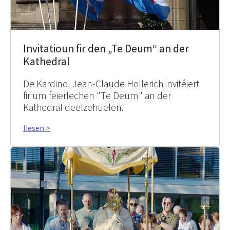
Invitatioun fir den „Te Deum“ an der
Kathedral
De Kardinol Jean-Claude Hollerich invitéiert
fir um feierlechen "Te Deum" an der
Kathedral deelzehuelen.
liesen >