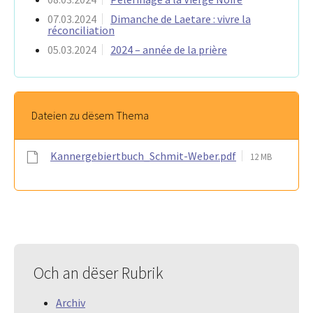
07.03.2024
Dimanche de Laetare : vivre la
réconciliation
05.03.2024
2024 – année de la prière
Dateien zu dësem Thema
Kannergebiertbuch_Schmit-Weber.pdf
12 MB
Och an dëser Rubrik
Archiv