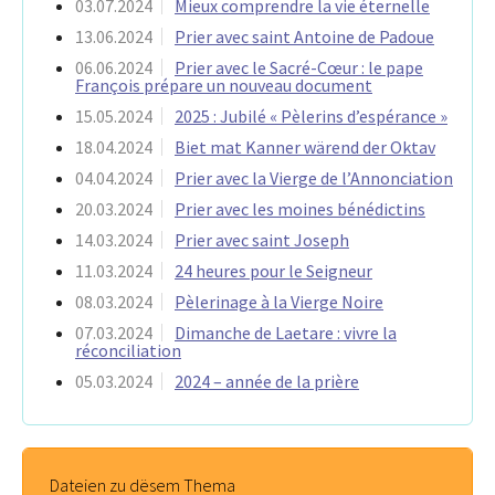
03.07.2024
Mieux comprendre la vie éternelle
13.06.2024
Prier avec saint Antoine de Padoue
06.06.2024
Prier avec le Sacré-Cœur : le pape
François prépare un nouveau document
15.05.2024
2025 : Jubilé « Pèlerins d’espérance »
18.04.2024
Biet mat Kanner wärend der Oktav
04.04.2024
Prier avec la Vierge de l’Annonciation
20.03.2024
Prier avec les moines bénédictins
14.03.2024
Prier avec saint Joseph
11.03.2024
24 heures pour le Seigneur
08.03.2024
Pèlerinage à la Vierge Noire
07.03.2024
Dimanche de Laetare : vivre la
réconciliation
05.03.2024
2024 – année de la prière
Dateien zu dësem Thema