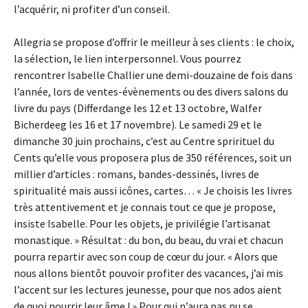
l’acquérir, ni profiter d’un conseil.
Allegria se propose d’offrir le meilleur à ses clients : le choix,
la sélection, le lien interpersonnel. Vous pourrez
rencontrer Isabelle Challier une demi-douzaine de fois dans
l’année, lors de ventes-évènements ou des divers salons du
livre du pays (Differdange les 12 et 13 octobre, Walfer
Bicherdeeg les 16 et 17 novembre). Le samedi 29 et le
dimanche 30 juin prochains, c’est au Centre sprirituel du
Cents qu’elle vous proposera plus de 350 références, soit un
millier d’articles : romans, bandes-dessinés, livres de
spiritualité mais aussi icônes, cartes… « Je choisis les livres
très attentivement et je connais tout ce que je propose,
insiste Isabelle. Pour les objets, je privilégie l’artisanat
monastique. » Résultat : du bon, du beau, du vrai et chacun
pourra repartir avec son coup de cœur du jour. « Alors que
nous allons bientôt pouvoir profiter des vacances, j’ai mis
l’accent sur les lectures jeunesse, pour que nos ados aient
de quoi nourrir leur âme ! » Pour qui n’aura pas pu se