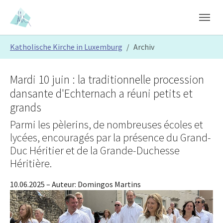
Skip to main content
Skip to page footer
You are here:
Katholische Kirche in Luxemburg
Archiv
Mardi 10 juin : la traditionnelle procession
dansante d'Echternach a réuni petits et
grands
Parmi les pèlerins, de nombreuses écoles et
lycées, encouragés par la présence du Grand-
Duc Héritier et de la Grande-Duchesse
Héritière.
10.06.2025
– Auteur:
Domingos Martins