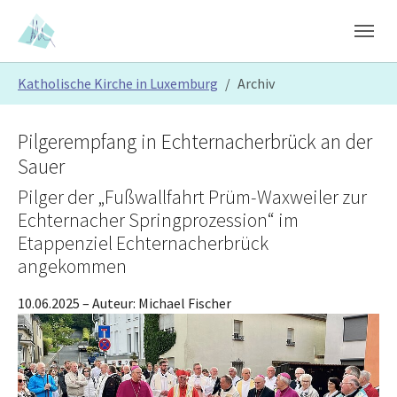
Skip to main content
Skip to page footer
You are here:
Katholische Kirche in Luxemburg
Archiv
Pilgerempfang in Echternacherbrück an der
Sauer
Pilger der „Fußwallfahrt Prüm-Waxweiler zur
Echternacher Springprozession“ im
Etappenziel Echternacherbrück
angekommen
10.06.2025
– Auteur:
Michael Fischer