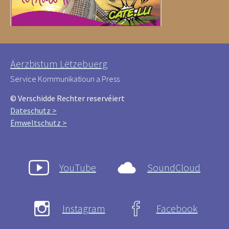
Äerzbistum Lëtzebuerg
Service Kommunikatioun a Press
© Verschidde Rechter reservéiert
Dateschutz >
Ëmweltschutz >
YouTube
SoundCloud
Instagram
Facebook