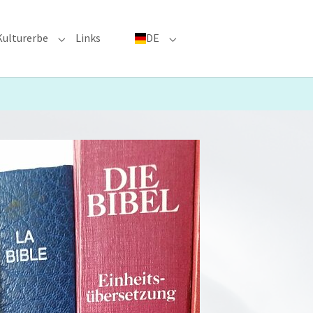
Kulturerbe
Links
DE
menu for "Große Ereignisse"
Submenu for "Kulturerbe"
Submenu for "DE"