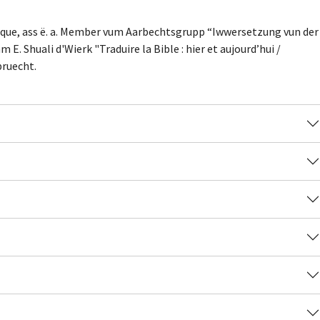
ique, ass ë. a. Member vum Aarbechtsgrupp “Iwwersetzung vun der
 Shuali d'Wierk "Traduire la Bible : hier et aujourd’hui /
bruecht.