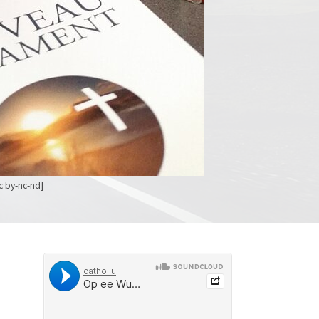
cc by-nc-nd]