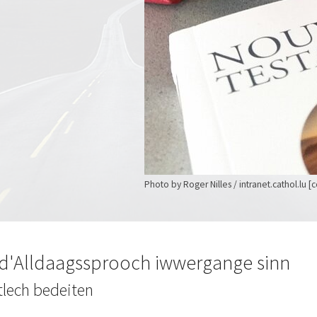
Photo by Roger Nilles / intranet.cathol.lu [
 d'Alldaagssprooch iwwergange sinn
lech bedeiten