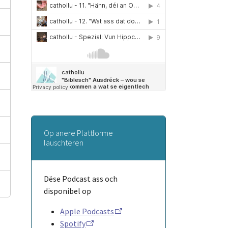
Op anere Plattforme
lauschteren
Dëse Podcast ass och
disponibel op
Apple Podcasts
Spotify