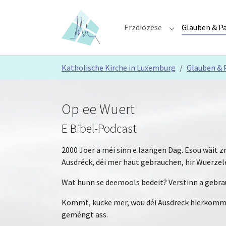
Skip to main content
Skip to page footer
Erzdiözese
Glauben & Pa
Submenu for "E
You are here:
Katholische Kirche in Luxemburg
Glauben & 
Op ee Wuert
E Bibel-Podcast
2000 Joer a méi sinn e laangen Dag. Esou wäit z
Ausdréck, déi mer haut gebrauchen, hir Wuerzel
Wat hunn se deemools bedeit? Verstinn a gebra
Kommt, kucke mer, wou déi Ausdreck hierkomm
geméngt ass.