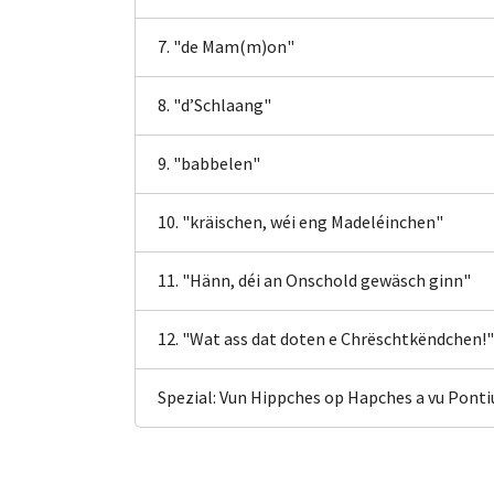
7. "de Mam(m)on"
8. "d’Schlaang"
9. "babbelen"
10. "kräischen, wéi eng Madeléinchen"
11. "Hänn, déi an Onschold gewäsch ginn"
12. "Wat ass dat doten e Chrëschtkëndchen!"
Spezial: Vun Hippches op Hapches a vu Ponti