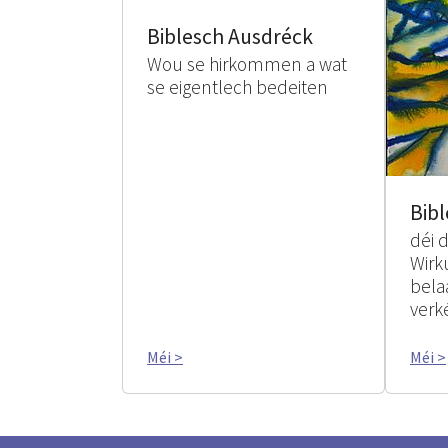
Biblesch Ausdréck
Wou se hirkommen a wat
se eigentlech bedeiten
Bibl
déi 
Wirk
bela
verk
Méi >
Méi >