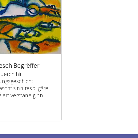
esch Begrëffer
duerch hir
ungsgeschicht
ascht sinn resp. gäre
éiert verstane ginn