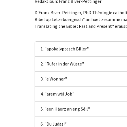
Redaktioun: Fränz Biver-Pettinger
D'Fränz Biver-Pettinger, PhD Théologie cathol
Bibel op Lëtzebuergesch” an huet zesumme mam E.
Translating the Bible : Past and Present" eraus
1. "apokalyptesch Biller"
2. "Rufer in der Wüste"
3. "e Wonner"
4. "arem wéi Job"
5. "een Häerz an eng Séil"
6. "Du Judas!"