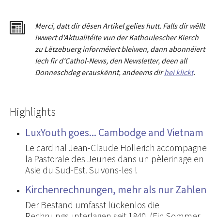
Merci
,
dat
t
dir dësen Artikel gelies hu
tt
. Falls dir wëllt
iwwert d'Aktualitéit
e
vun der Kathoulescher Kierch
zu Lëtzebuerg informéiert bleiwen, dann abonnéiert
Iech fir d'Cathol-News, den Newsletter
,
deen all
Donneschdeg erauskënnt, andeems dir
hei klickt
.
Highlights
LuxYouth goes... Cambodge and Vietnam
Le cardinal Jean-Claude Hollerich accompagne
la Pastorale des Jeunes dans un pèlerinage en
Asie du Sud-Est. Suivons-les !
Kirchenrechnungen, mehr als nur Zahlen
Der Bestand umfasst lückenlos die
Rechnungsunterlagen seit 1840. (Ein Sommer