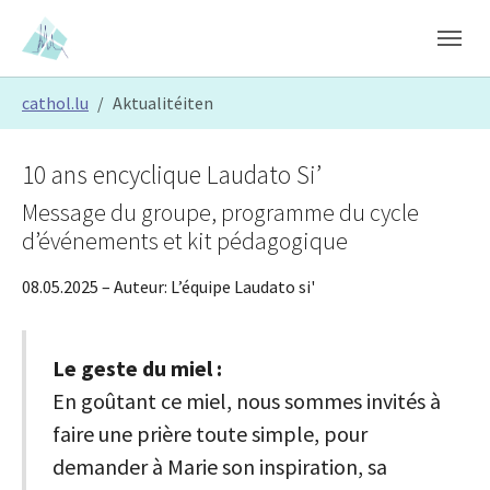
Skip to main content
Skip to page footer
You are here:
cathol.lu
Aktualitéiten
10 ans encyclique Laudato Si’
Message du groupe, programme du cycle
d’événements et kit pédagogique
08.05.2025
– Auteur:
L’équipe Laudato si'
Le geste du miel :
En goûtant ce miel, nous sommes invités à
faire une prière toute simple, pour
demander à Marie son inspiration, sa