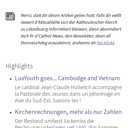
Merci
,
dat
t
dir dësen Artikel gelies hu
tt
. Falls dir wëllt
iwwert d'Aktualitéit
e
vun der Kathoulescher Kierch
zu Lëtzebuerg informéiert bleiwen, dann abonnéiert
Iech fir d'Cathol-News, den Newsletter
,
deen all
Donneschdeg erauskënnt, andeems dir
hei klickt
.
Highlights
LuxYouth goes... Cambodge and Vietnam
Le cardinal Jean-Claude Hollerich accompagne
la Pastorale des Jeunes dans un pèlerinage en
Asie du Sud-Est. Suivons-les !
Kirchenrechnungen, mehr als nur Zahlen
Der Bestand umfasst lückenlos die
Rechnungsunterlagen seit 1840. (Ein Sommer