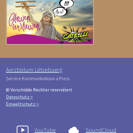
Äerzbistum Lëtzebuerg
Service Kommunikatioun a Press
© Verschidde Rechter reservéiert
Dateschutz >
Ëmweltschutz >
YouTube
SoundCloud