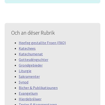
Och an dëser Rubrik
Heefeg gestallte Froen (FAQ)
Katechees
Katechumenat
Gottesdéngschter
Grondgebieder
Liturgie
Sakramenter
Synod
Bicher & Publikatiounen
Evangelium
Hierdebréiwer
Texter & Kommentaren