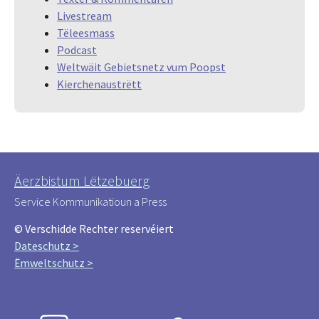
Livestream
Tëleesmass
Podcast
Weltwäit Gebietsnetz vum Poopst
Kierchenaustrëtt
Äerzbistum Lëtzebuerg
Service Kommunikatioun a Press
© Verschidde Rechter reservéiert
Dateschutz >
Ëmweltschutz >