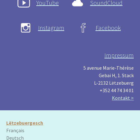
YouTube
SoundCloud
Instagram
Facebook
Impressum
5 avenue Marie-Thérèse
Gebai H, 1. Stack
L-2132 Lëtzebuerg
+352 44 74 34 01
Kontakt >
Lëtzebuergesch
Français
Deutsch