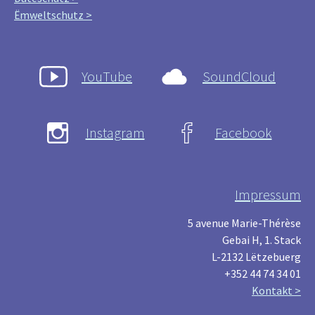
Ëmweltschutz >
YouTube
SoundCloud
Instagram
Facebook
Impressum
5 avenue Marie-Thérèse
Gebai H, 1. Stack
L-2132 Lëtzebuerg
+352 44 74 34 01
Kontakt >