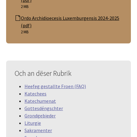
2 MB
Ordo Archidioecesis Luxemburgensis 2024-2025
(pdf)
2 MB
Och an dëser Rubrik
Heefeg gestallte Froen (FAQ)
Katechees
Katechumenat
Gottesdéngschter
Grondgebieder
Liturgie
Sakramenter