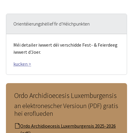
Orientéierungshëllef fir d’Héichpunkten
Méi detailer iwwert déi verschidde Fest- & Feierdeeg
iwwert d'Joer.
kucken >
Ordo Archidioecesis Luxemburgensis
an elektronescher Versioun (PDF) gratis
hei eroflueden
Ordo Archidioecesis Luxemburgensis 2025-2026
(pdf)