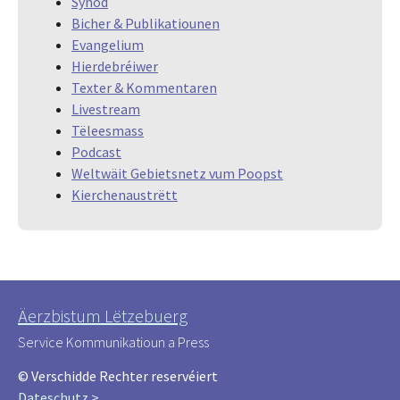
Synod
Bicher & Publikatiounen
Evangelium
Hierdebréiwer
Texter & Kommentaren
Livestream
Tëleesmass
Podcast
Weltwäit Gebietsnetz vum Poopst
Kierchenaustrëtt
Äerzbistum Lëtzebuerg
Service Kommunikatioun a Press
© Verschidde Rechter reservéiert
Dateschutz >