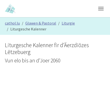
Skip to main content
Skip to page footer
You are here:
cathol.lu
Glawen & Pastoral
Liturgie
Liturgesche Kalenner
Liturgesche Kalenner fir d’Äerzdiözes
Lëtzebuerg
Vun elo bis an d’Joer 2060