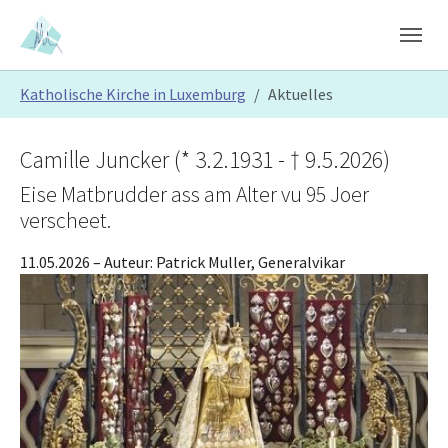
Skip to main content
Skip to page footer
You are here:
Katholische Kirche in Luxemburg
Aktuelles
Camille Juncker (* 3.2.1931 - † 9.5.2026)
Eise Matbrudder ass am Alter vu 95 Joer
verscheet.
11.05.2026
– Auteur:
Patrick Muller, Generalvikar