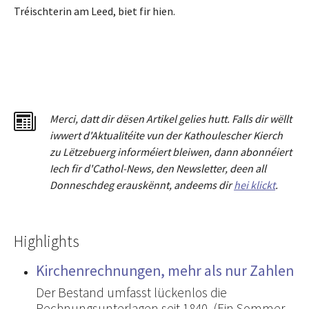
Tréischterin am Leed, biet fir hien.
Merci
,
dat
t
dir dësen Artikel gelies hu
tt
. Falls dir wëllt
iwwert d'Aktualitéit
e
vun der Kathoulescher Kierch
zu Lëtzebuerg informéiert bleiwen, dann abonnéiert
Iech fir d'Cathol-News, den Newsletter
,
deen all
Donneschdeg erauskënnt, andeems dir
hei klickt
.
Highlights
Kirchenrechnungen, mehr als nur Zahlen
Der Bestand umfasst lückenlos die
Rechnungsunterlagen seit 1840. (Ein Sommer