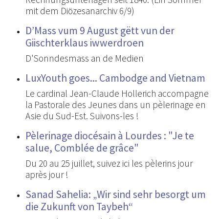
mit dem Diözesanarchiv 6/9)
D’Mass vum 9 August gëtt vun der
Giischterklaus iwwerdroen
D'Sonndesmass an de Medien
LuxYouth goes... Cambodge and Vietnam
Le cardinal Jean-Claude Hollerich accompagne
la Pastorale des Jeunes dans un pèlerinage en
Asie du Sud-Est. Suivons-les !
Pèlerinage diocésain à Lourdes : "Je te
salue, Comblée de grâce"
Du 20 au 25 juillet, suivez ici les pèlerins jour
après jour !
Sanad Sahelia: „Wir sind sehr besorgt um
die Zukunft von Taybeh“