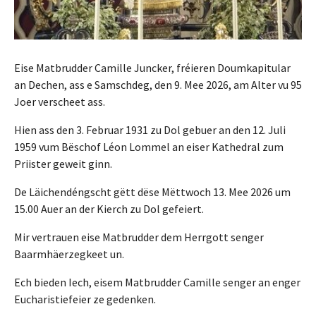
Eise Matbrudder Camille Juncker, fréieren Doumkapitular
an Dechen, ass e Samschdeg, den 9. Mee 2026, am Alter vu 95
Joer verscheet ass.
Hien ass den 3. Februar 1931 zu Dol gebuer an den 12. Juli
1959 vum Bëschof Léon Lommel an eiser Kathedral zum
Priister geweit ginn.
De Läichendéngscht gëtt dëse Mëttwoch 13. Mee 2026 um
15.00 Auer an der Kierch zu Dol gefeiert.
Mir vertrauen eise Matbrudder dem Herrgott senger
Baarmhäerzegkeet un.
Ech bieden Iech, eisem Matbrudder Camille senger an enger
Eucharistiefeier ze gedenken.