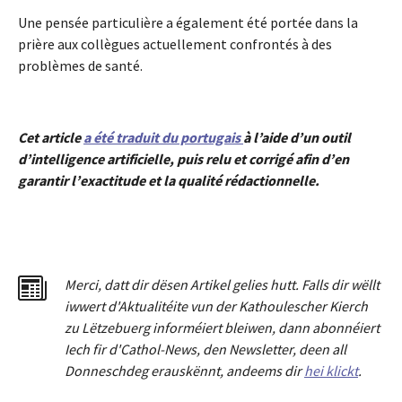
Une pensée particulière a également été portée dans la
prière aux collègues actuellement confrontés à des
problèmes de santé.
Cet article
a été traduit du portugais
à l’aide d’un outil
d’intelligence artificielle, puis relu et corrigé afin d’en
garantir l’exactitude et la qualité rédactionnelle.
Merci
,
dat
t
dir dësen Artikel gelies hu
tt
. Falls dir wëllt
iwwert d'Aktualitéit
e
vun der Kathoulescher Kierch
zu Lëtzebuerg informéiert bleiwen, dann abonnéiert
Iech fir d'Cathol-News, den Newsletter
,
deen all
Donneschdeg erauskënnt, andeems dir
hei klickt
.