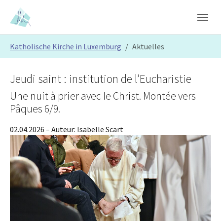
Skip to main content
Skip to page footer
You are here:
Katholische Kirche in Luxemburg
Aktuelles
Jeudi saint : institution de l’Eucharistie
Une nuit à prier avec le Christ. Montée vers
Pâques 6/9.
02.04.2026
– Auteur:
Isabelle Scart