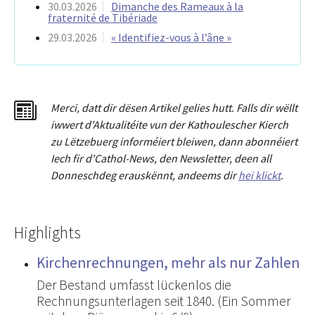
30.03.2026
Dimanche des Rameaux à la
fraternité de Tibériade
29.03.2026
« Identifiez-vous à l’âne »
Merci
,
dat
t
dir dësen Artikel gelies hu
tt
. Falls dir wëllt
iwwert d'Aktualitéit
e
vun der Kathoulescher Kierch
zu Lëtzebuerg informéiert bleiwen, dann abonnéiert
Iech fir d'Cathol-News, den Newsletter
,
deen all
Donneschdeg erauskënnt, andeems dir
hei klickt
.
Highlights
Kirchenrechnungen, mehr als nur Zahlen
Der Bestand umfasst lückenlos die
Rechnungsunterlagen seit 1840. (Ein Sommer