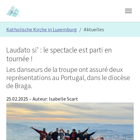
Skip to main content
Skip to page footer
You are here:
Katholische Kirche in Luxemburg
Aktuelles
Laudato si’ : le spectacle est parti en
tournée !
Les danseurs de la troupe ont assuré deux
représentations au Portugal, dans le diocèse
de Braga.
25.02.2025
– Auteur:
Isabelle Scart