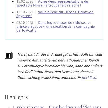
15.02.2026
Après deux représentations du
spectacle Moïse, la troupe fait relâche !
13.10.2025
Volle Kirche für „Moses, Prinz von
Ägypten“
08.10.2025
Dans les coulisses de « Moïse, le
prince d’Égypte », une création de la compagnie
Carlo Acutis
Merci
,
dat
t
dir dësen Artikel gelies hu
tt
. Falls dir wëllt
iwwert d'Aktualitéit
e
vun der Kathoulescher Kierch
zu Lëtzebuerg informéiert bleiwen, dann abonnéiert
Iech fir d'Cathol-News, den Newsletter
,
deen all
Donneschdeg erauskënnt, andeems dir
hei klickt
.
Highlights
LuxYouth goes... Cambodge and Vietnam