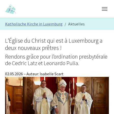
Skip to main content
Skip to page footer
You are here:
Katholische Kirche in Luxemburg
Aktuelles
L’Église du Christ qui est à Luxembourg a
deux nouveaux prêtres !
Rendons grâce pour l’ordination presbytérale
de Cedric Latz et Leonardo Pulia.
02.05.2026
– Auteur:
Isabelle Scart