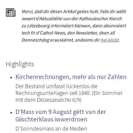
Merci
,
dat
t
dir dësen Artikel gelies hu
tt
. Falls dir wëllt
iwwert d'Aktualitéit
e
vun der Kathoulescher Kierch
zu Lëtzebuerg informéiert bleiwen, dann abonnéiert
Iech fir d'Cathol-News, den Newsletter
,
deen all
Donneschdeg erauskënnt, andeems dir
hei klickt
.
Highlights
Kirchenrechnungen, mehr als nur Zahlen
Der Bestand umfasst lückenlos die
Rechnungsunterlagen seit 1840. (Ein Sommer
mit dem Diözesanarchiv 6/9)
D’Mass vum 9 August gëtt vun der
Giischterklaus iwwerdroen
D'Sonndesmass an de Medien