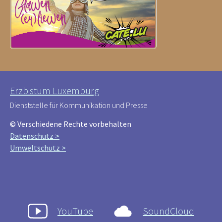
Erzbistum Luxemburg
Dienststelle für Kommunikation und Presse
© Verschiedene Rechte vorbehalten
Datenschutz >
Umweltschutz >
YouTube
SoundCloud