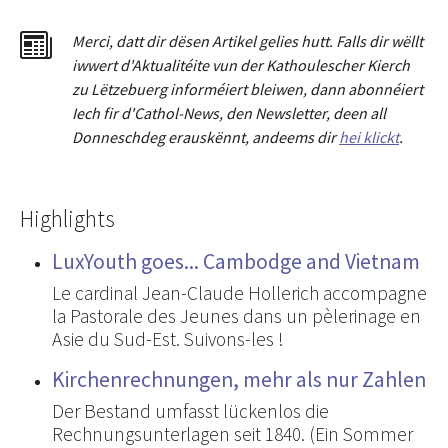
Merci
,
dat
t
dir dësen Artikel gelies hu
tt
. Falls dir wëllt
iwwert d'Aktualitéit
e
vun der Kathoulescher Kierch
zu Lëtzebuerg informéiert bleiwen, dann abonnéiert
Iech fir d'Cathol-News, den Newsletter
,
deen all
Donneschdeg erauskënnt, andeems dir
hei klickt
.
Highlights
LuxYouth goes... Cambodge and Vietnam
Le cardinal Jean-Claude Hollerich accompagne
la Pastorale des Jeunes dans un pèlerinage en
Asie du Sud-Est. Suivons-les !
Kirchenrechnungen, mehr als nur Zahlen
Der Bestand umfasst lückenlos die
Rechnungsunterlagen seit 1840. (Ein Sommer