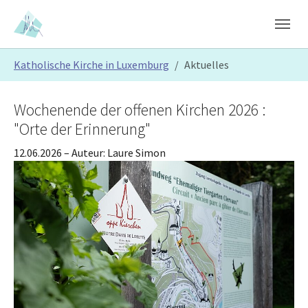
Skip to main content
Skip to page footer
You are here:
Katholische Kirche in Luxemburg
Aktuelles
Wochenende der offenen Kirchen 2026 :
"Orte der Erinnerung"
12.06.2026
– Auteur:
Laure Simon