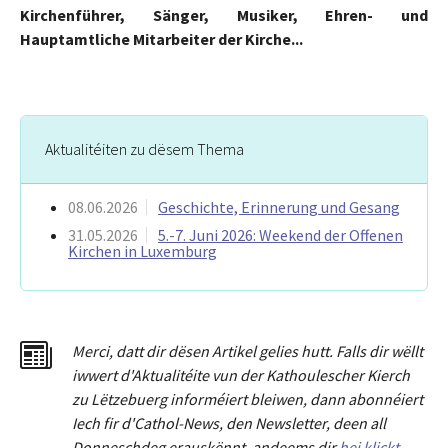
Kirchenführer, Sänger, Musiker, Ehren- und
Hauptamtliche Mitarbeiter der Kirche...
Aktualitéiten zu dësem Thema
08.06.2026
Geschichte, Erinnerung und Gesang
31.05.2026
5.-7. Juni 2026: Weekend der Offenen
Kirchen in Luxemburg
Merci
,
dat
t
dir dësen Artikel gelies hu
tt
. Falls dir wëllt
iwwert d'Aktualitéit
e
vun der Kathoulescher Kierch
zu Lëtzebuerg informéiert bleiwen, dann abonnéiert
Iech fir d'Cathol-News, den Newsletter
,
deen all
Donneschdeg erauskënnt, andeems dir
hei klickt
.