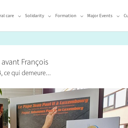
ral care
Solidarity
Formation
Major Events
Cu
chdiocese"
Submenu for "Faith & Pastoral care"
Submenu for "Solidarity"
Submenu for "Formatio
Subme
s avant François
, ce qui demeure...