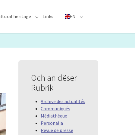
ltural heritage
Links
EN
n"
nu for "Major Events"
Submenu for "Cultural heritage"
Submenu for "EN"
Och an dëser
Rubrik
Archive des actualités
Communiqués
Médiathèque
Personalia
Revue de presse