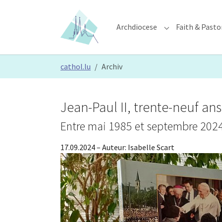
Skip to main content
Skip to page footer
Archdiocese
Faith & Pasto
Submenu for "Ar
You are here:
cathol.lu
Archiv
Jean-Paul II, trente-neuf an
Entre mai 1985 et septembre 2024
17.09.2024
– Auteur:
Isabelle Scart