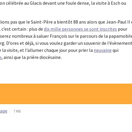
on célébrée au Glacis devant une foule dense, la visite à Esch ou
lions pas que le Saint-Père a bientôt 88 ans alors que Jean-Paul II
c’est certain : plus de
dix mille personnes se sont inscrites
pour
s serez nombreux à saluer François sur le parcours de la papamobil
rg. D’ores et déjà, si vous voulez garder un souvenir de l’évènement
a visite, et l’allumer chaque jour pour prier la
neuvaine
qui
e
, ainsi que la prière diocésaine.
Pape
7 MB