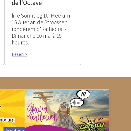
de l'Octave
fir e Sonndeg 10. Mee um
15 Auer an de Stroossen
rondërem d'Kathedral -
Dimanche 10 mai à 15
heures.
liesen >