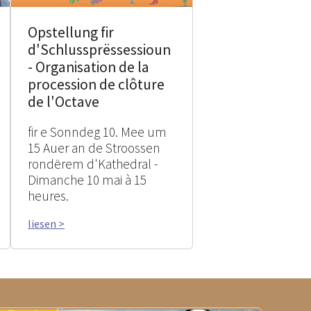
Opstellung fir
d'Schlussprëssessioun
- Organisation de la
procession de clôture
de l'Octave
fir e Sonndeg 10. Mee um
15 Auer an de Stroossen
rondërem d'Kathedral -
Dimanche 10 mai à 15
heures.
liesen >