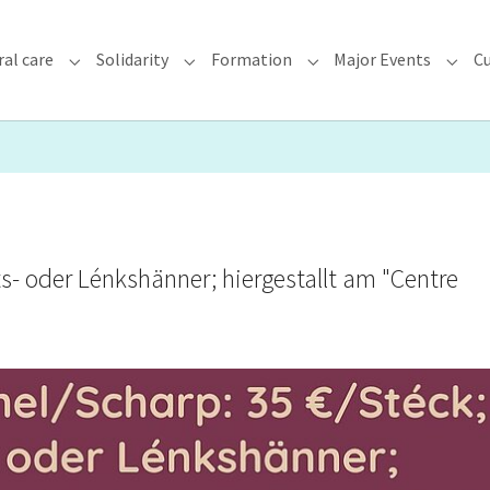
ral care
Solidarity
Formation
Major Events
Cu
chdiocese"
Submenu for "Faith & Pastoral care"
Submenu for "Solidarity"
Submenu for "Formatio
Subme
- oder Lénkshänner; hiergestallt am "Centre