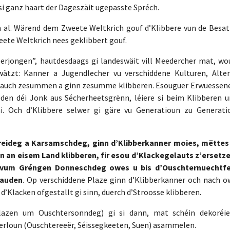
 si ganz haart der Dageszäit ugepasste Spréch.
 al. Wärend dem Zweete Weltkrich gouf d’Klibbere vun de Besat
eete Weltkrich nees geklibbert gouf.
erjongen”, hautdesdaags gi landeswäit vill Meedercher mat, wou
ätzt: Kanner a Jugendlecher vu verschiddene Kulturen, Alter
 Brauch zesummen a ginn zesumme klibberen. Esouguer Erwuessene
eden déi Jonk aus Sécherheetsgrënn, léiere si beim Klibberen u
äi. Och d’Klibbere selwer gi gäre vu Generatioun zu Generati
ideg a Karsamschdeg, ginn d’Klibberkanner moies, mëttes
 an eisem Land klibberen, fir esou d’Klackegelauts z’ersetze
ke vum Gréngen Donneschdeg owes u bis d’Ouschternuechtfe
lauden
. Op verschiddene Plaze ginn d’Klibberkanner och nach o
Klacken ofgestallt gi sinn, duerch d’Stroosse klibberen.
azen um Ouschtersonndeg) gi si dann, mat schéin dekoréie
bberloun (Ouschtereeër, Séissegkeeten, Suen) asammelen.