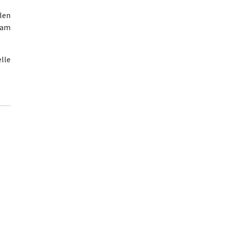
len
 am
lle