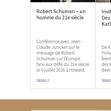
Robert Schuman – un
Invi
homme du 21e siècle
Deu
Kat
Conférence avec Jean-
Claude Juncker sur le
De K
message de Robert
Holle
Schuman sur l’Europe
feie
face aux défis du 21e siècle
der 
le 6 juillet 2026 à Howald.
deel
liesen >
liese