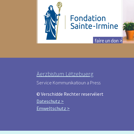
Äerzbistum Lëtzebuerg
Service Kommunikatioun a Press
© Verschidde Rechter reservéiert
Dateschutz >
Ëmweltschutz >