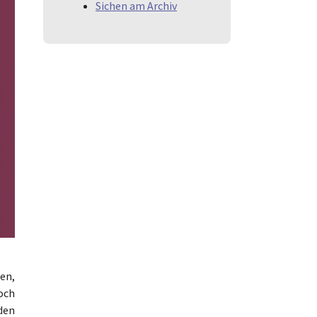
Sichen am Archiv
en,
och
den