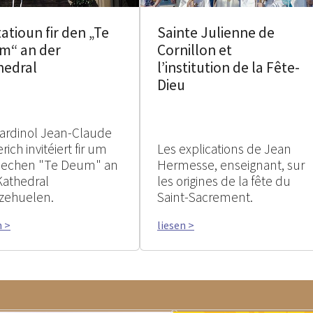
tatioun fir den „Te
Sainte Julienne de
m“ an der
Cornillon et
hedral
l’institution de la Fête-
Dieu
ardinol Jean-Claude
rich invitéiert fir um
Les explications de Jean
rlechen "Te Deum" an
Hermesse, enseignant, sur
Kathedral
les origines de la fête du
zehuelen.
Saint-Sacrement.
n >
liesen >