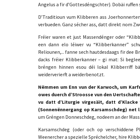
Angelus a fir d’Gottesdéngschter). Dobäi ruffen
D’Traditioun vum Klibberen ass Joerhonnerten
verbueden. Ganz sécher ass, datt direkt nom Zw
Fréier waren et just Massendénger oder “Klibb
een dann elo léiwer vu “Klibberkanner” schw
Reliounen,... fanne sech hautdesdaags fir dee
dacks fréier Klibberkanner – gi mat: Si begle
bréngen hinnen esou déi lokal Klibberriff b
weiderverierft a weiderbenotzt.
Nëmmen um Enn vun der Karwoch, um Karfre
owes duerch d’Stroosse vun den Uertschaften
vu datt d’Liturgie virgesäit, datt d’Klac
(Sonnenënnergang op Karsamschdeg) net 
um Gréngen Donneschdeg, nodeem an der Mass d’
Karsamschdeg (oder och op verschiddene Pl
Weenercher a spezielle Spréchelcher, hire Kli