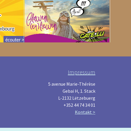
Impressum
5 avenue Marie-Thérèse
Gebai H, 1. Stack
L-2132 Lëtzebuerg
+352 44 74 34 01
Kontakt >