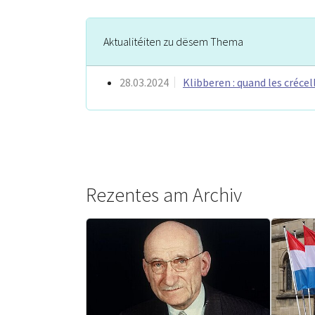
Aktualitéiten zu dësem Thema
28.03.2024
Klibberen : quand les créce
Rezentes am Archiv