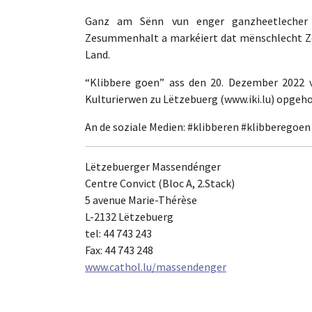
Ganz am Sënn vun enger ganzheetlecher n
Zesummenhalt a markéiert dat mënschlecht Ze
Land.
“Klibbere goen” ass den 20. Dezember 2022 
Kulturierwen zu Lëtzebuerg (www.iki.lu) opgeho
An de soziale Medien: #klibberen #klibberegoe
Lëtzebuerger Massendénger
Centre Convict (Bloc A, 2.Stack)
5 avenue Marie-Thérèse
L-2132 Lëtzebuerg
tel: 44 743 243
Fax: 44 743 248
www.cathol.lu/massendenger