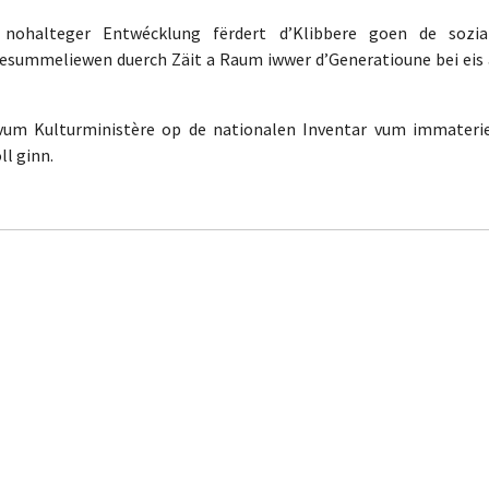
ohalteger Entwécklung fërdert d’Klibbere goen de sozia
summeliewen duerch Zäit a Raum iwwer d’Generatioune bei eis
vum Kulturministère op de nationalen Inventar vum immaterie
ll ginn.
n