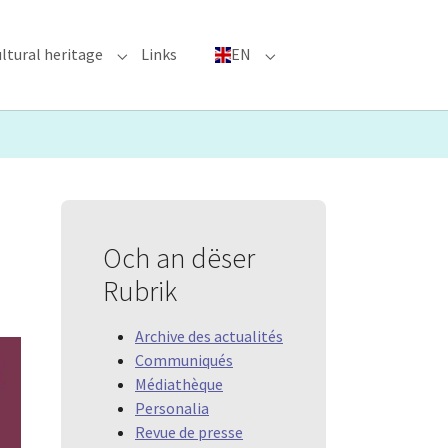
ltural heritage
Links
EN
n"
nu for "Major Events"
Submenu for "Cultural heritage"
Submenu for "EN"
Och an dëser
Rubrik
Archive des actualités
Communiqués
Médiathèque
Personalia
Revue de presse