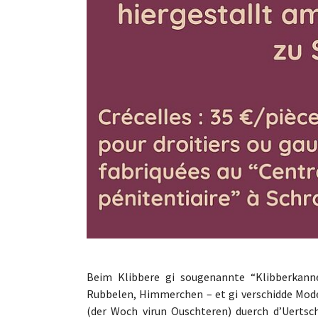
Beim Klibbere gi sougenannte “Klibberkann
Rubbelen, Himmerchen – et gi verschidde Mod
(der Woch virun Ouschteren) duerch d’Uertsc