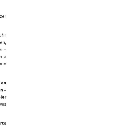
zer
fir
en,
r –
n a
oun
 an
n –
ier
wes
rte