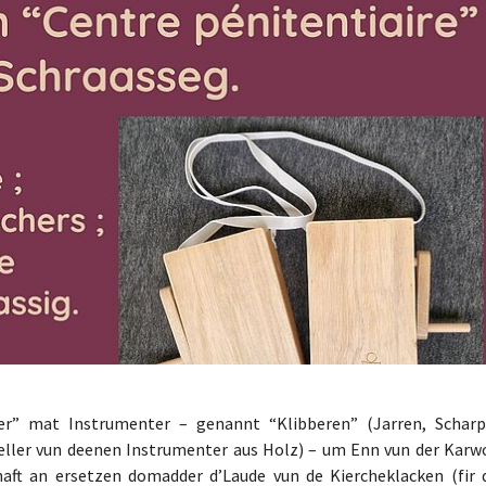
er” mat Instrumenter – genannt “Klibberen” (Jarren, Scharp
eller vun deenen Instrumenter aus Holz) – um Enn vun der Karw
haft an ersetzen domadder d’Laude vun de Kiercheklacken (fir 