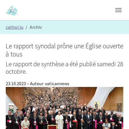
Skip to main content
Skip to page footer
You are here:
cathol.lu
Archiv
Le rapport synodal prône une Église ouverte
à tous
Le rapport de synthèse a été publié samedi 28
octobre.
23.10.2023
– Auteur:
vaticannews