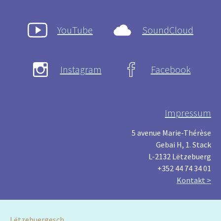
YouTube
SoundCloud
Instagram
Facebook
Impressum
5 avenue Marie-Thérèse
Gebai H, 1. Stack
L-2132 Lëtzebuerg
+352 44 74 34 01
Kontakt >
Lëtzebuergesch