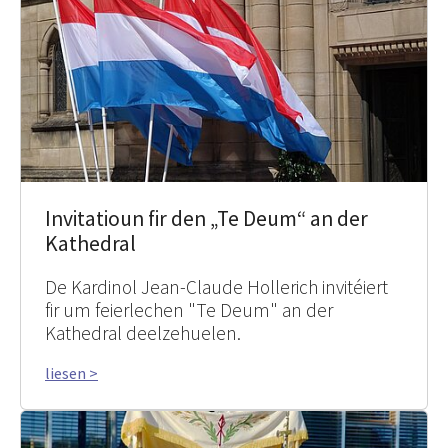
Invitatioun fir den „Te Deum“ an der
Kathedral
De Kardinol Jean-Claude Hollerich invitéiert
fir um feierlechen "Te Deum" an der
Kathedral deelzehuelen.
liesen >