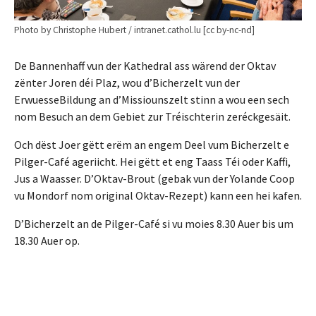
Photo by Christophe Hubert / intranet.cathol.lu [cc by-nc-nd]
De Bannenhaff vun der Kathedral ass wärend der Oktav
zënter Joren déi Plaz, wou d’Bicherzelt vun der
ErwuesseBildung an d’Missiounszelt stinn a wou een sech
nom Besuch an dem Gebiet zur Tréischterin zeréckgesäit.
Och dëst Joer gëtt erëm an engem Deel vum Bicherzelt e
Pilger-Café ageriicht. Hei gëtt et eng Taass Téi oder Kaffi,
Jus a Waasser. D’Oktav-Brout (gebak vun der Yolande Coop
vu Mondorf nom original Oktav-Rezept) kann een hei kafen.
D’Bicherzelt an de Pilger-Café si vu moies 8.30 Auer bis um
18.30 Auer op.