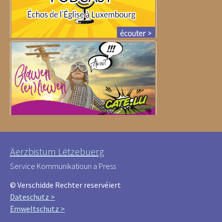
Äerzbistum Lëtzebuerg
Service Kommunikatioun a Press
© Verschidde Rechter reservéiert
Dateschutz >
Ëmweltschutz >