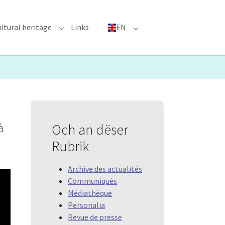
ltural heritage
Links
EN
n"
nu for "Major Events"
Submenu for "Cultural heritage"
Submenu for "EN"
à
Och an dëser
Rubrik
Archive des actualités
Communiqués
Médiathèque
Personalia
Revue de presse