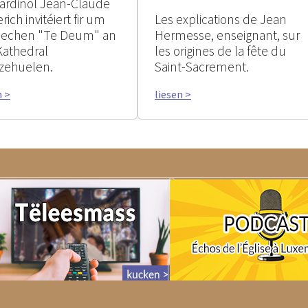
ardinol Jean-Claude
rich invitéiert fir um
Les explications de Jean
rlechen "Te Deum" an
Hermesse, enseignant, sur
Kathedral
les origines de la fête du
zehuelen.
Saint-Sacrement.
n >
liesen >