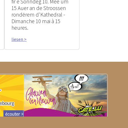
fir e Sonndeg 10. Mee um
15 Auer an de Stroossen
rondërem d'Kathedral -
Dimanche 10 mai à 15
heures.
liesen >