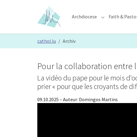
Skip to main content
Skip to page footer
Archdiocese
Faith & Pasto
Submenu for "Ar
You are here:
cathol.lu
Archiv
Pour la collaboration entre l
La vidéo du pape pour le mois d'oc
prier « pour que les croyants de dif
09.10.2025
– Auteur:
Domingos Martins