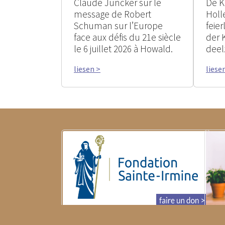
Claude Juncker sur le
De K
message de Robert
Holle
Schuman sur l’Europe
feie
face aux défis du 21e siècle
der 
le 6 juillet 2026 à Howald.
deel
liesen >
liese