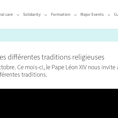
ral care
Solidarity
Formation
Major Events
Cu
chdiocese"
Submenu for "Faith & Pastoral care"
Submenu for "Solidarity"
Submenu for "Formatio
Subme
es différentes traditions religieuses
tobre. Ce mois-ci, le Pape Léon XIV nous invite 
férentes traditions.