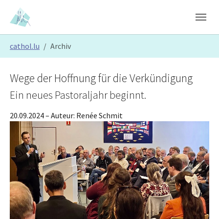
Skip to main content
Skip to page footer
You are here:
cathol.lu
Archiv
Wege der Hoffnung für die Verkündigung
Ein neues Pastoraljahr beginnt.
20.09.2024
– Auteur:
Renée Schmit