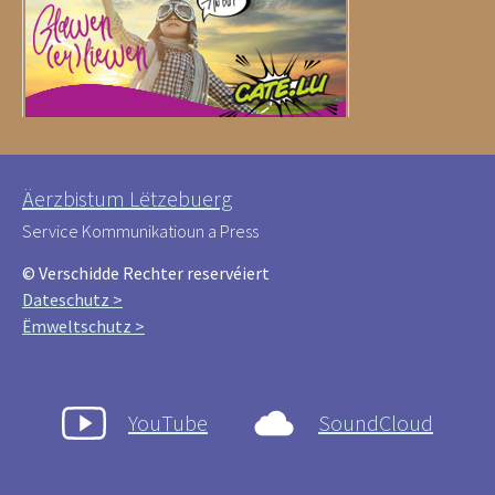
Äerzbistum Lëtzebuerg
Service Kommunikatioun a Press
© Verschidde Rechter reservéiert
Dateschutz >
Ëmweltschutz >
YouTube
SoundCloud