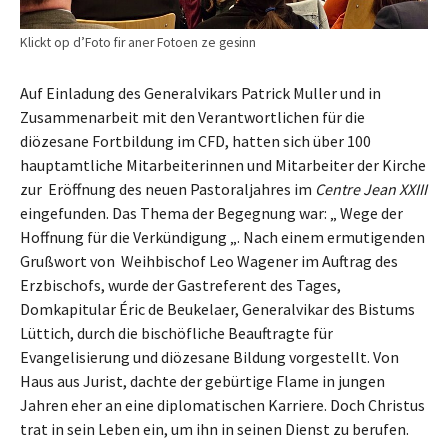
Klickt op d’Foto fir aner Fotoen ze gesinn
Auf Einladung des Generalvikars Patrick Muller und in
Zusammenarbeit mit den Verantwortlichen für die
diözesane Fortbildung im CFD, hatten sich über 100
hauptamtliche Mitarbeiterinnen und Mitarbeiter der Kirche
zur Eröffnung des neuen Pastoraljahres im
Centre Jean XXIII
eingefunden. Das Thema der Begegnung war: „ Wege der
Hoffnung für die Verkündigung „. Nach einem ermutigenden
Grußwort von Weihbischof Leo Wagener im Auftrag des
Erzbischofs, wurde der Gastreferent des Tages,
Domkapitular Éric de Beukelaer, Generalvikar des Bistums
Lüttich, durch die bischöfliche Beauftragte für
Evangelisierung und diözesane Bildung vorgestellt. Von
Haus aus Jurist, dachte der gebürtige Flame in jungen
Jahren eher an eine diplomatischen Karriere. Doch Christus
trat in sein Leben ein, um ihn in seinen Dienst zu berufen.