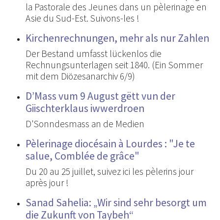
la Pastorale des Jeunes dans un pèlerinage en
Asie du Sud-Est. Suivons-les !
Kirchenrechnungen, mehr als nur Zahlen
Der Bestand umfasst lückenlos die
Rechnungsunterlagen seit 1840. (Ein Sommer
mit dem Diözesanarchiv 6/9)
D’Mass vum 9 August gëtt vun der
Giischterklaus iwwerdroen
D'Sonndesmass an de Medien
Pèlerinage diocésain à Lourdes : "Je te
salue, Comblée de grâce"
Du 20 au 25 juillet, suivez ici les pèlerins jour
après jour !
Sanad Sahelia: „Wir sind sehr besorgt um
die Zukunft von Taybeh“