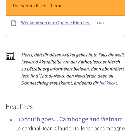
Dateien zu dësem Thema
Weekend vun den Oppene Kierchen
1 MB
Merci
,
dat
t
dir dësen Artikel gelies hu
tt
. Falls dir wëllt
iwwert d'Aktualitéit
e
vun der Kathoulescher Kierch
zu Lëtzebuerg informéiert bleiwen, dann abonnéiert
Iech fir d'Cathol-News, den Newsletter
,
deen all
Donneschdeg erauskënnt, andeems dir
hei klickt
.
Headlines
LuxYouth goes... Cambodge and Vietnam
Le cardinal Jean-Claude Hollerich accompagne