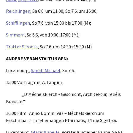
Reichlingen
, Sa 6.6. um 11:00, So 7.6. um 16:00;
Schifflingen
, So 7.6. von 15:00 bis 17:00 (M);
Simmern
, Sa 6.6. von 10:00-17:00 (M);
Trätter Strooss
, So 7.6. um 14:30+15:30 (M).
ANDERE VERANSTALTUNGEN:
Luxemburg,
Sankt-Michael,
So 7.6.
15:00 Vortrag mit A. Langini:
„D'Méchelskierch - Geschicht, Architektur, reliéis
Konscht“
16:00 Film "Anno Domini 987 – Méchelskierch um
Fëschmaart" im ehemaligen Pfarrhaus, 14 rue Sigefroi.
Luxemburg,
Glacis Kapelle
, Vorstellung einer Fahne, Sa 6.6.