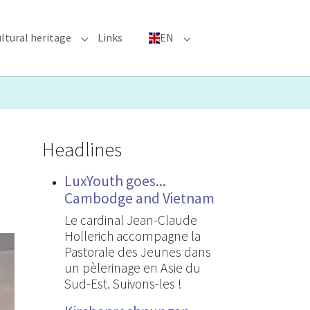
ltural heritage
Links
EN
n"
nu for "Major Events"
Submenu for "Cultural heritage"
Submenu for "EN"
Headlines
LuxYouth goes...
Cambodge and Vietnam
Le cardinal Jean-Claude
Hollerich accompagne la
Pastorale des Jeunes dans
un pèlerinage en Asie du
Sud-Est. Suivons-les !