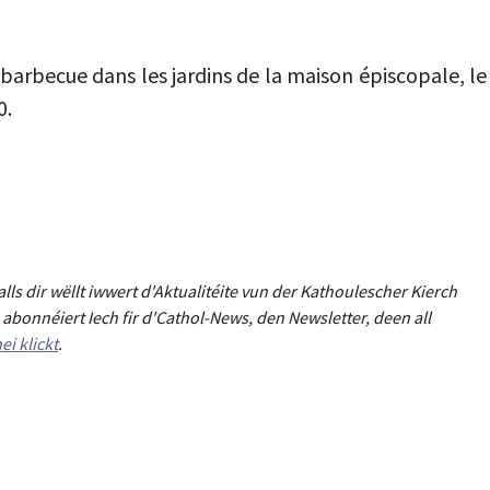
barbecue dans les jardins de la maison épiscopale, le
0.
Falls dir wëllt iwwert d'Aktualitéit
e
vun der Kathoulescher Kierch
abonnéiert Iech fir d'Cathol-News, den Newsletter
,
deen all
ei klickt
.