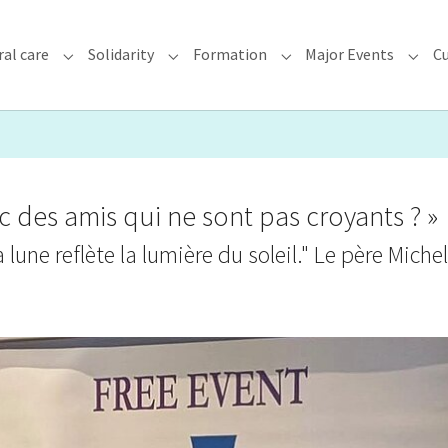
ral care
Solidarity
Formation
Major Events
Cu
chdiocese"
Submenu for "Faith & Pastoral care"
Submenu for "Solidarity"
Submenu for "Formatio
Subme
 des amis qui ne sont pas croyants ? »
lune reflète la lumière du soleil." Le père Michel