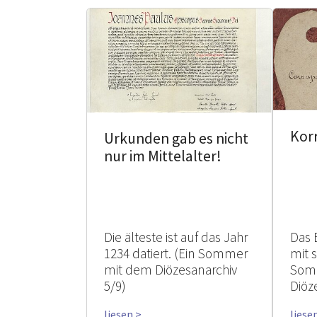
Kor
Urkunden gab es nicht
nur im Mittelalter!
Die älteste ist auf das Jahr
Das 
1234 datiert. (Ein Sommer
mit 
mit dem Diözesanarchiv
Som
5/9)
Diöz
liesen >
liese