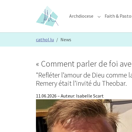
Skip to main content
Skip to page footer
Archdiocese
Faith & Pasto
Submenu for "Ar
You are here:
cathol.lu
News
« Comment parler de foi avec
"Refléter l’amour de Dieu comme la 
Remery était l’invité du Theobar.
11.06.2026
– Auteur:
Isabelle Scart