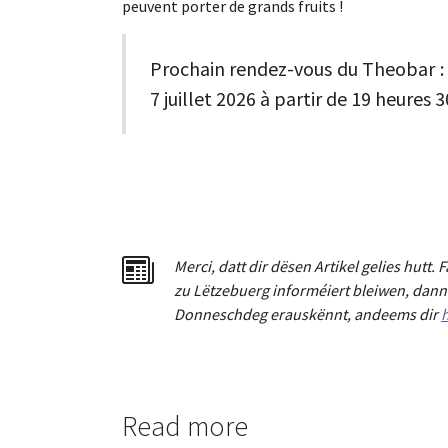
peuvent porter de grands fruits !
Prochain rendez-vous du Theobar : 
7 juillet 2026 à partir de 19 heures 3
Merci
,
dat
t
dir dësen Artikel gelies hu
tt
. 
zu Lëtzebuerg informéiert bleiwen, dann 
Donneschdeg erauskënnt, andeems dir
h
Read more