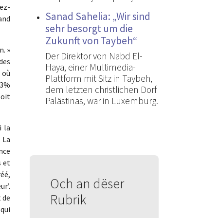
ez-
Sanad Sahelia: „Wir sind
uand
sehr besorgt um die
Zukunft von Taybeh“
n. »
Der Direktor von Nabd El-
 des
Haya, einer Multimedia-
à où
Plattform mit Sitz in Taybeh,
,03%
dem letzten christlichen Dorf
soit
Palästinas, war in Luxemburg.
i la
 La
ence
 et
réé,
Och an dëser
ur’.
Rubrik
t de
qui