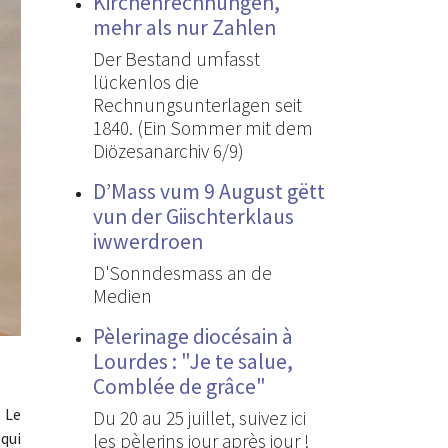
Kirchenrechnungen,
mehr als nur Zahlen
Der Bestand umfasst
lückenlos die
Rechnungsunterlagen seit
1840. (Ein Sommer mit dem
Diözesanarchiv 6/9)
D’Mass vum 9 August gëtt
vun der Giischterklaus
iwwerdroen
D'Sonndesmass an de
Medien
Pèlerinage diocésain à
Lourdes : "Je te salue,
Comblée de grâce"
 Le
Du 20 au 25 juillet, suivez ici
 qui
les pèlerins jour après jour !