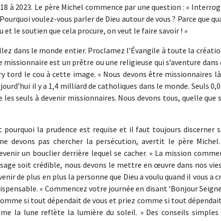
18 à 2023. Le père Michel commence par une question : « Interrog
 Pourquoi voulez-vous parler de Dieu autour de vous ? Parce que q
 et le soutien que cela procure, on veut le faire savoir ! »
Allez dans le monde entier. Proclamez l’Évangile à toute la créatio
 le missionnaire est un prêtre ou une religieuse qui s’aventure dans
ry tord le cou à cette image. « Nous devons être missionnaires l
urd’hui il y a 1,4 milliard de catholiques dans le monde. Seuls 0
e les seuls à devenir missionnaires. Nous devons tous, quelle que 
 pourquoi la prudence est requise et il faut toujours discerner s
e devons pas chercher la persécution, avertit le père Michel.
devenir un bouclier derrière lequel se cacher. » La mission comm
sage soit crédible, nous devons le mettre en œuvre dans nos vies
venir de plus en plus la personne que Dieu a voulu quand il vous a c
indispensable. « Commencez votre journée en disant ‘Bonjour Seigne
 comme si tout dépendait de vous et priez comme si tout dépendai
me la lune reflète la lumière du soleil. » Des conseils simples 