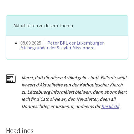
Aktualitéiten zu dësem Thema
08.09.2025
Peter Bill, der Luxemburger
Mitbegründer der Steyler Missionare
Merci
,
dat
t
dir dësen Artikel gelies hu
tt
. Falls dir wëllt
iwwert d'Aktualitéit
e
vun der Kathoulescher Kierch
zu Lëtzebuerg informéiert bleiwen, dann abonnéiert
Iech fir d'Cathol-News, den Newsletter
,
deen all
Donneschdeg erauskënnt, andeems dir
hei klickt
.
Headlines