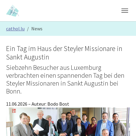
Skip to main content
Skip to page footer
You are here:
cathol.lu
News
Ein Tag im Haus der Steyler Missionare in
Sankt Augustin
Siebzehn Besucher aus Luxemburg
verbrachten einen spannenden Tag bei den
Steyler Missionaren in Sankt Augustin bei
Bonn.
11.06.2026
– Auteur:
Bodo Bost