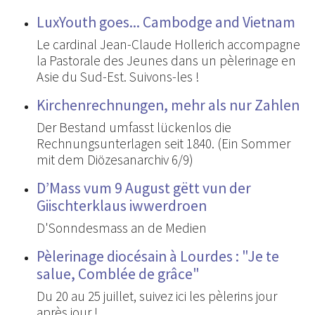
LuxYouth goes... Cambodge and Vietnam
Le cardinal Jean-Claude Hollerich accompagne
la Pastorale des Jeunes dans un pèlerinage en
Asie du Sud-Est. Suivons-les !
Kirchenrechnungen, mehr als nur Zahlen
Der Bestand umfasst lückenlos die
Rechnungsunterlagen seit 1840. (Ein Sommer
mit dem Diözesanarchiv 6/9)
D’Mass vum 9 August gëtt vun der
Giischterklaus iwwerdroen
D'Sonndesmass an de Medien
Pèlerinage diocésain à Lourdes : "Je te
salue, Comblée de grâce"
Du 20 au 25 juillet, suivez ici les pèlerins jour
après jour !