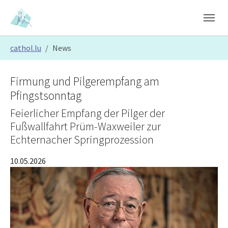
Skip to main content
Skip to page footer
You are here:
cathol.lu
News
Firmung und Pilgerempfang am
Pfingstsonntag
Feierlicher Empfang der Pilger der
Fußwallfahrt Prüm-Waxweiler zur
Echternacher Springprozession
10.05.2026