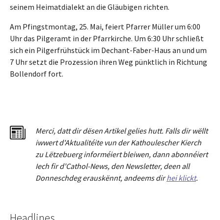
seinem Heimatdialekt an die Gläubigen richten.
Am Pfingstmontag, 25. Mai, feiert Pfarrer Müller um 6:00
Uhr das Pilgeramt in der Pfarrkirche. Um 6:30 Uhr schließt
sich ein Pilgerfrühstück im Dechant-Faber-Haus an und um
7 Uhr setzt die Prozession ihren Weg pünktlich in Richtung
Bollendorf fort.
Merci
,
dat
t
dir dësen Artikel gelies hu
tt
. Falls dir wëllt
iwwert d'Aktualitéit
e
vun der Kathoulescher Kierch
zu Lëtzebuerg informéiert bleiwen, dann abonnéiert
Iech fir d'Cathol-News, den Newsletter
,
deen all
Donneschdeg erauskënnt, andeems dir
hei klickt
.
Headlines