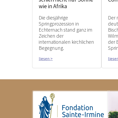
wie in Afrika
Die diesjährige
Der 
Springprozession in
deu
Echternach stand ganz im
Bisc
Zeichen der
Wilm
internationalen kirchlichen
der 
Begegnung.
Spri
liesen >
liese