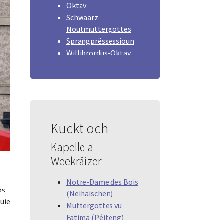
Oktav
Schwaarz
Noutmuttergottes
Sprangprëssessioun
Willibrordus-Oktav
Kuckt och
Kapelle a
Weekräizer
Notre-Dame des Bois
ps
(Neihaischen)
luie
Muttergottes vu
r
Fatima (Péiteng)