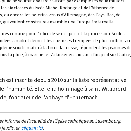
 pluie ne saurait abattre ? Citons par exemple les deux milliers
es six classes du lycée Michel Rodange et de l’Athénée de
 ou encore les pèlerins venus d’Allemagne, des Pays-Bas, de
e, qui veulent construire ensemble une Europe fraternelle.
ures comme pour l’office de sexte qui clôt la procession. Seules
nondées à midi et demi et les chemises trempées de pluie collent au
 pleine voix le matin à la fin de la messe, répondent les psaumes de
sous la pluie, à marcher et à danser en sautant d’un pied sur l’autre
 est inscrite depuis 2010 sur la liste représentative
de l’humanité. Elle rend hommage à saint Willibrord
nde, fondateur de l’abbaye d’Echternach.
ster informé de l’actualité de l’Église catholique au Luxembourg,
 jeudis, en
cliquant ici
.