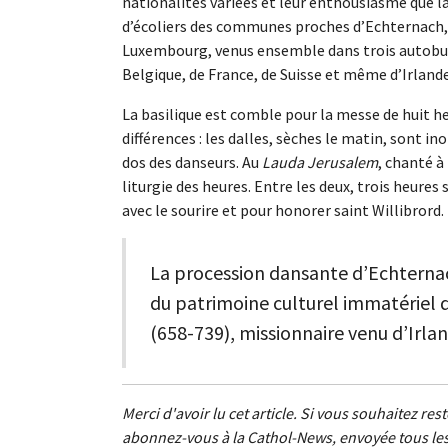
nationalités variées et leur enthousiasme que la
d’écoliers des communes proches d’Echternach, l
Luxembourg, venus ensemble dans trois autobus,
Belgique, de France, de Suisse et même d’Irland
La basilique est comble pour la messe de huit he
différences : les dalles, sèches le matin, sont i
dos des danseurs. Au
Lauda Jerusalem
, chanté à
liturgie des heures. Entre les deux, trois heures 
avec le sourire et pour honorer saint Willibrord.
La procession dansante d’Echternach
du patrimoine culturel immatériel 
(658-739), missionnaire venu d’Irla
Merci d'avoir lu cet article. Si vous souhaitez re
abonnez-vous à la Cathol-News, envoyée tous les