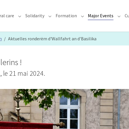
ral care
Solidarity
Formation
Major Events
Cu
chdiocese"
Submenu for "Faith & Pastoral care"
Submenu for "Solidarity"
Submenu for "Formatio
Subme
n
Aktuelles ronderëm d'Wallfahrt an d'Basilika
lerins !
 le 21 mai 2024.