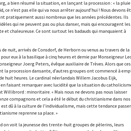
 a bien résumé la situation, en lançant la procession : « la pluie
, ce n’est pas elle qui va nous arrêter aujourd’hui ! Nous devons ê
taient pratiquement aussi nombreux que les années précédentes. Ils
dèles qui ne peuvent pas ou plus danser, mais qui encouragent les
nte et chaleureuse. Ce sont surtout les badauds qui manquaient à
de nuit, arrivés de Consdorf, de Herborn ou venus au travers de la
 pour eux à la basilique à cinq heures et demie par Monseigneur Le
nseigneur Joerg Peters, évêque auxiliaire de Trèves. Alors que ces
ant la procession dansante, d’autres groupes ont commencé à empl
 de huit heures. Le cardinal néerlandais Willem Jacobus Eijk,
 en faisant remarquer avec lucidité que la situation du catholicism
nt Willibrord : minoritaire. « Mais nous ne devons pas nous laisser
onze compagnons et cela a été le début du christianisme dans nos
 est dû à la culture de l’individualisme, mais cette tendance passe
stianisme reprenne sa place. »
on voit la jeunesse des trente-huit groupes de pèlerins, leurs