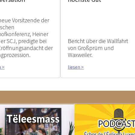
neue Vorsitzende der
tschen
hofkonferenz, Heiner
er SCJ, predigte bei
Bericht über die Wallfahrt
Eröffnungsandacht der
von Großprüm und
ngprozession.
Waxweiler.
n >
liesen >