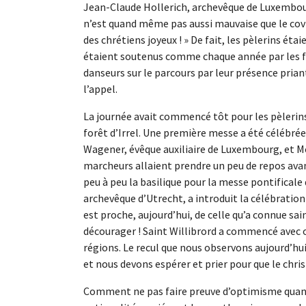
Jean-Claude Hollerich, archevêque de Luxembourg,
n’est quand même pas aussi mauvaise que le covid
des chrétiens joyeux ! » De fait, les pèlerins é
étaient soutenus comme chaque année par les fi
danseurs sur le parcours par leur présence pria
l’appel.
La journée avait commencé tôt pour les pèlerins 
forêt d’Irrel. Une première messe a été célébrée
Wagener, évêque auxiliaire de Luxembourg, et Mo
marcheurs allaient prendre un peu de repos av
peu à peu la basilique pour la messe pontificale
archevêque d’Utrecht, a introduit la célébration
est proche, aujourd’hui, de celle qu’a connue sai
décourager ! Saint Willibrord a commencé avec 
régions. Le recul que nous observons aujourd’hui
et nous devons espérer et prier pour que le chri
Comment ne pas faire preuve d’optimisme quand 