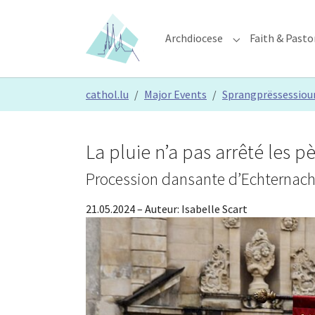
Skip to main content
Skip to page footer
Archdiocese
Faith & Pasto
Submenu for "Ar
You are here:
cathol.lu
Major Events
Sprangprëssessiou
La pluie n’a pas arrêté les pè
Procession dansante d’Echternach,
21.05.2024
– Auteur:
Isabelle Scart