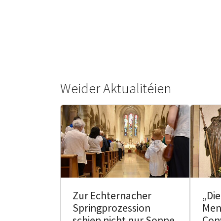
Weider Aktualitéien
Zur Echternacher
„Di
Springprozession
Men
schien nicht nur Sonne
Con