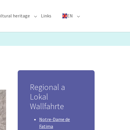
ltural heritage
Links
EN
n"
nu for "Major Events"
Submenu for "Cultural heritage"
Submenu for "EN"
Regional a
Lokal
Wallfahrte
Notre-Dame de
Fatima