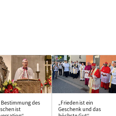
e Bestimmung des
„Frieden ist ein
schen ist
Geschenk und das
versation“
höchste Gut“