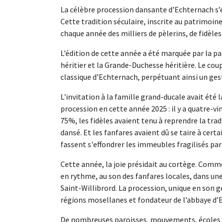
La célèbre procession dansante d’Echternach s’
Cette tradition séculaire, inscrite au patrimoin
chaque année des milliers de pèlerins, de fidèles
L’édition de cette année a été marquée par la p
héritier et la Grande-Duchesse héritière. Le coup
classique d’Echternach, perpétuant ainsi un gest
L'invitation à la famille grand-ducale avait été l
procession en cette année 2025 : il y a quatre-vi
75%, les fidèles avaient tenu à reprendre la trad
dansé. Et les fanfares avaient dû se taire à cert
fassent s'effondrer les immeubles fragilisés p
Cette année, la joie présidait au cortège. Comm
en rythme, au son des fanfares locales, dans un
Saint-Willibrord. La procession, unique en son 
régions mosellanes et fondateur de l’abbaye d’
De nombreuses paroisses, mouvements, écoles e