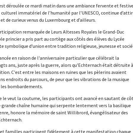
est déroulée ce mardi matin dans une ambiance fervente et festive
e culturel immatériel de l’humanité par l’UNESCO, continue d’attir
 et de curieux venus du Luxembourg et d’ailleurs.
articipation remarquée de Leurs Altesses Royales le Grand-Duc
le princier a pris part au cortège aux côtés des élèves du Lycée
e symbolique d’union entre tradition religieuse, jeunesse et socié
ancée en raison de l'anniversaire particulier que célébrait la
ngts ans, juste après la guerre, alors qu'Echternach était détruite 
ition. C'est entre les maisons en ruines que les pèlerins avaient
ains endroits du parcours, de peur que les vibrations de la musique
ar les bombardements.
e le veut la coutume, les participants ont avancé en sautant de cô
e grande chaîne humaine qui serpente lentement vers la basilique
genre, honore la mémoire de saint Willibrord, évangélisateur des
Echternach.
t familles participent fidèlement à cette manifestation chaque