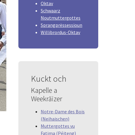
Oktav
Schwaarz
Noutmuttergottes
Sprangprëssessioun
Willibrordus-Oktav
Kuckt och
Kapelle a
Weekräizer
Notre-Dame des Bois
(Neihaischen)
Muttergottes vu
Fatima (Péiteng)