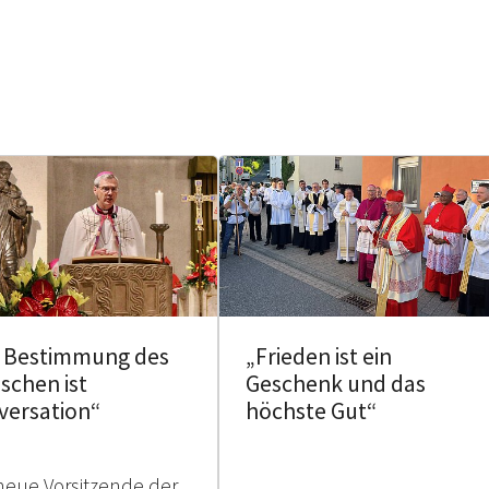
e Bestimmung des
„Frieden ist ein
schen ist
Geschenk und das
versation“
höchste Gut“
neue Vorsitzende der