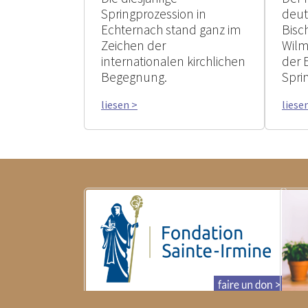
Springprozession in
deu
Echternach stand ganz im
Bisc
Zeichen der
Wilm
internationalen kirchlichen
der 
Begegnung.
Spri
liesen >
liese