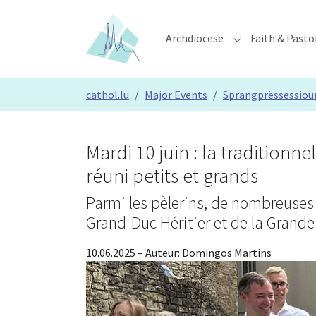
Skip to main content
Skip to page footer
Archdiocese
Faith & Pasto
Submenu for "Ar
You are here:
cathol.lu
Major Events
Sprangprëssessiou
Mardi 10 juin : la tradition
réuni petits et grands
Parmi les pèlerins, de nombreuses 
Grand-Duc Héritier et de la Grande
10.06.2025
– Auteur:
Domingos Martins