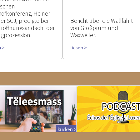
tschen
hofkonferenz, Heiner
er SCJ, predigte bei
Bericht über die Wallfahrt
Eröffnungsandacht der
von Großprüm und
ngprozession.
Waxweiler.
n >
liesen >