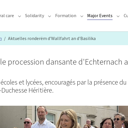
ral care
Solidarity
Formation
Major Events
Cu
chdiocese"
Submenu for "Faith & Pastoral care"
Submenu for "Solidarity"
Submenu for "Formatio
Subme
n
Aktuelles ronderëm d'Wallfahrt an d'Basilika
nelle procession dansante d'Echternach a
écoles et lycées, encouragés par la présence du
-Duchesse Héritière.