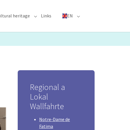
ltural heritage
Links
EN
n"
nu for "Major Events"
Submenu for "Cultural heritage"
Submenu for "EN"
Regional a
Lokal
Wallfahrte
Notre-Dame de
Fatima