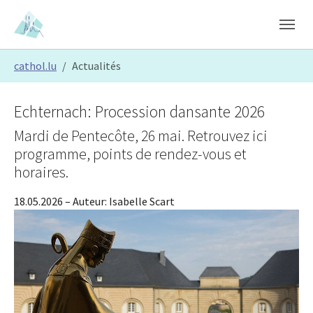
Skip to main content
Skip to page footer
You are here:
cathol.lu
Actualités
Echternach: Procession dansante 2026
Mardi de Pentecôte, 26 mai. Retrouvez ici
programme, points de rendez-vous et
horaires.
18.05.2026
– Auteur:
Isabelle Scart