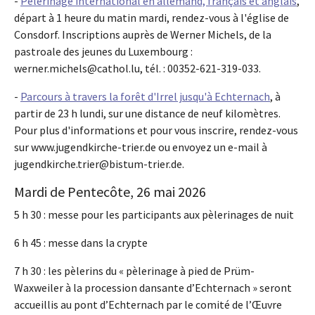
-
Pèlerinage international en allemand, français et anglais
,
départ à 1 heure du matin mardi, rendez-vous à l'église de
Consdorf. Inscriptions auprès de Werner Michels, de la
pastroale des jeunes du Luxembourg :
werner.michels@cathol.lu, tél. : 00352-621-319-033.
-
Parcours à travers la forêt d'Irrel jusqu'à Echternach
, à
partir de 23 h lundi, sur une distance de neuf kilomètres.
Pour plus d'informations et pour vous inscrire, rendez-vous
sur www.jugendkirche-trier.de ou envoyez un e-mail à
jugendkirche.trier@bistum-trier.de.
Mardi de Pentecôte, 26 mai 2026
5 h 30 : messe pour les participants aux pèlerinages de nuit
6 h 45 : messe dans la crypte
7 h 30 : les pèlerins du « pèlerinage à pied de Prüm-
Waxweiler à la procession dansante d’Echternach » seront
accueillis au pont d’Echternach par le comité de l’Œuvre