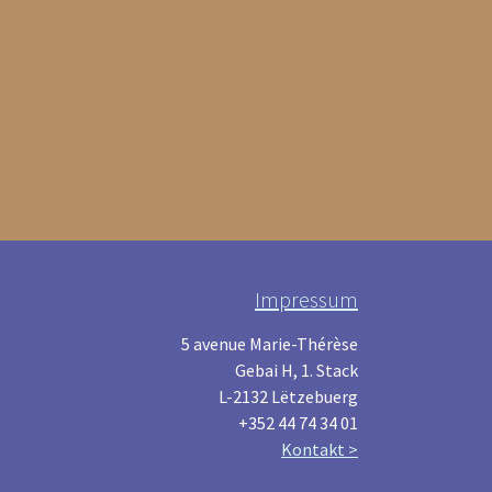
Impressum
5 avenue Marie-Thérèse
Gebai H, 1. Stack
L-2132 Lëtzebuerg
+352 44 74 34 01
Kontakt >