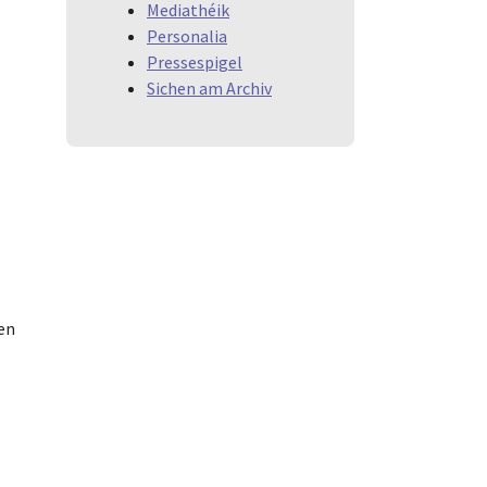
Mediathéik
Personalia
Pressespigel
Sichen am Archiv
ten