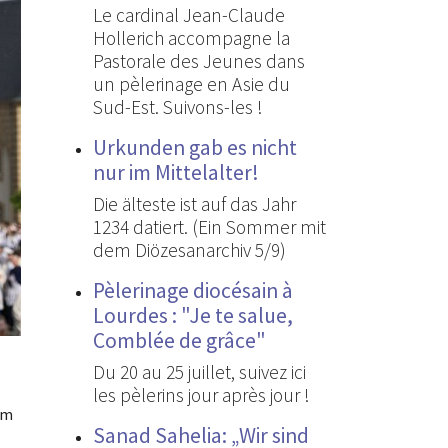
Le cardinal Jean-Claude
Hollerich accompagne la
Pastorale des Jeunes dans
un pèlerinage en Asie du
Sud-Est. Suivons-les !
Urkunden gab es nicht
nur im Mittelalter!
Die älteste ist auf das Jahr
1234 datiert. (Ein Sommer mit
dem Diözesanarchiv 5/9)
Pèlerinage diocésain à
Lourdes : "Je te salue,
Comblée de grâce"
Du 20 au 25 juillet, suivez ici
les pèlerins jour après jour !
em
Sanad Sahelia: „Wir sind