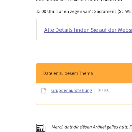
15.00 Uhr: Lof en zegen van’t Sacrament (St. Wi
Alle Details finden Sie auf der Webs
Dateien zu dësem Thema
Gruppenaufstellung
244 KB
Merci
,
dat
t
dir dësen Artikel gelies hu
tt
. 