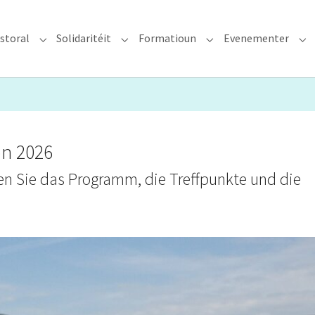
storal
Solidaritéit
Formatioun
Evenementer
erzdiözees"
Submenu for "Glawen & Pastoral"
Submenu for "Solidaritéit"
Submenu for "Format
Su
on 2026
den Sie das Programm, die Treffpunkte und die