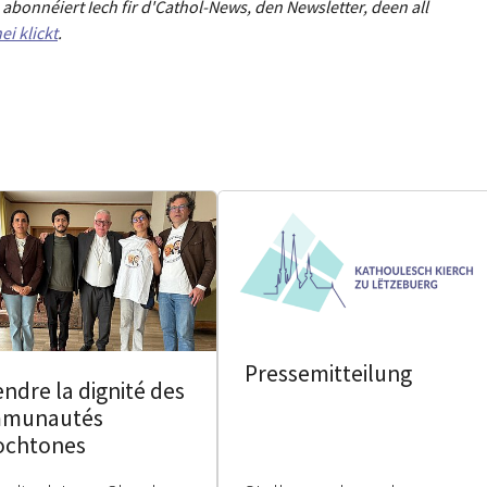
abonnéiert Iech fir d'Cathol-News, den Newsletter
,
deen all
ei klickt
.
Pressemitteilung
ndre la dignité des
munautés
ochtones