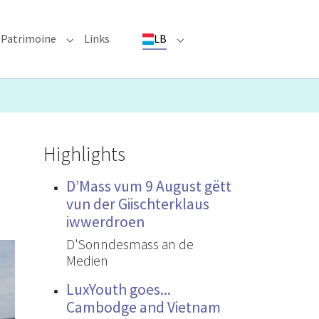
Patrimoine
Links
LB
ioun"
bmenu for "Evenementer"
Submenu for "Patrimoine"
Submenu for "LB"
Highlights
D’Mass vum 9 August gëtt
vun der Giischterklaus
iwwerdroen
D'Sonndesmass an de
Medien
LuxYouth goes...
Cambodge and Vietnam