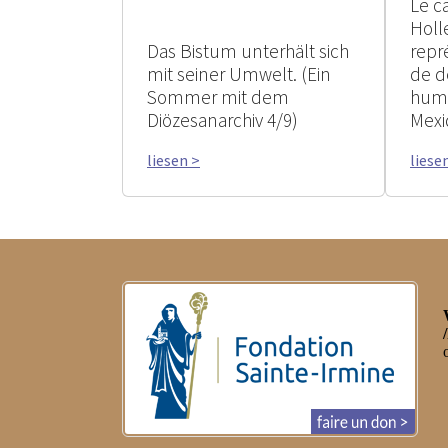
Le c
Holl
Das Bistum unterhält sich
repr
mit seiner Umwelt. (Ein
de d
Sommer mit dem
huma
Diözesanarchiv 4/9)
Mexi
liesen >
liese