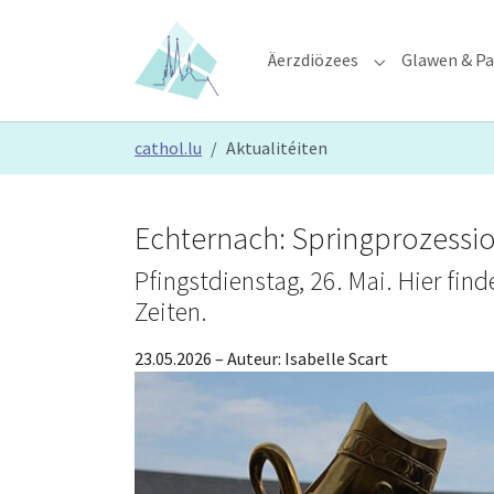
Skip to main content
Skip to page footer
Äerzdiözees
Glawen & Pa
Submenu for "Ä
You are here:
cathol.lu
Aktualitéiten
Echternach: Springprozessi
Pfingstdienstag, 26. Mai. Hier fin
Zeiten.
23.05.2026
– Auteur:
Isabelle Scart