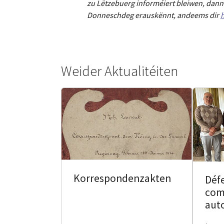
zu Lëtzebuerg informéiert bleiwen, dann 
Donneschdeg erauskënnt, andeems dir
h
Weider Aktualitéiten
Korrespondenzakten
Défe
com
aut