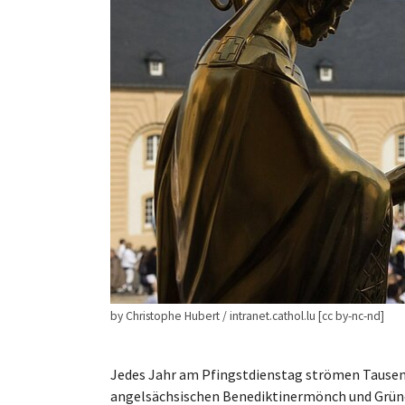
by Christophe Hubert / intranet.cathol.lu [cc by-nc-nd]
Jedes Jahr am Pfingstdienstag strömen Tausend
angelsächsischen Benediktinermönch und Gründe