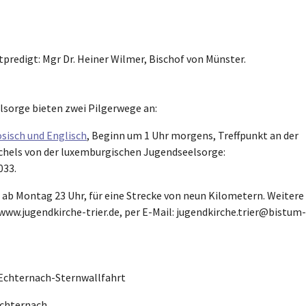
tpredigt: Mgr Dr. Heiner Wilmer, Bischof von Münster.
lsorge bieten zwei Pilgerwege an:
ösisch und Englisch
, Beginn um 1 Uhr morgens, Treffpunkt an der
chels von der luxemburgischen Jugendseelsorge:
033.
, ab Montag 23 Uhr, für eine Strecke von neun Kilometern. Weitere
w.jugendkirche-trier.de, per E-Mail: jugendkirche.trier@bistum-
-Echternach-Sternwallfahrt
Echternach