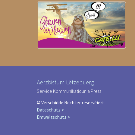
Äerzbistum Lëtzebuerg
Service Kommunikatioun a Press
© Verschidde Rechter reservéiert
Dateschutz >
Ëmweltschutz >