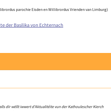
llibrordus parochie Eisden en Willibrordus Vrienden van Limburg)
ite der Basilika von Echternach
Falls dir wëllt iwwert d'Aktualitéit
e
vun der Kathoulescher Kierch