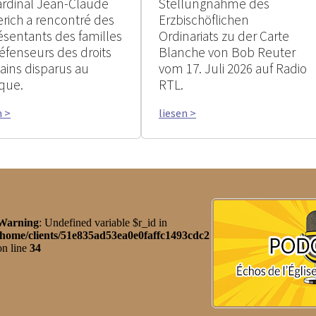
ardinal Jean-Claude
Stellungnahme des
erich a rencontré des
Erzbischöflichen
ésentants des familles
Ordinariats zu der Carte
éfenseurs des droits
Blanche von Bob Reuter
ins disparus au
vom 17. Juli 2026 auf Radio
que.
RTL.
n >
liesen >