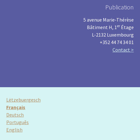
Publication
5 avenue Marie-Thérèse
er
Bâtiment H, 1
Étage
L-2132 Luxembourg
+352 44 74 34 01
Contact >
Lëtzebuergesch
Français
Deutsch
Português
English