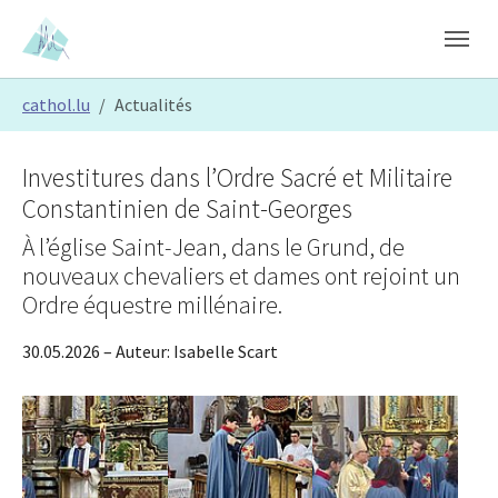
Skip to main content
Skip to page footer
You are here:
cathol.lu
Actualités
Investitures dans l’Ordre Sacré et Militaire
Constantinien de Saint-Georges
À l’église Saint-Jean, dans le Grund, de
nouveaux chevaliers et dames ont rejoint un
Ordre équestre millénaire.
30.05.2026
– Auteur:
Isabelle Scart
Show larger version
Show larger version
Show larger version