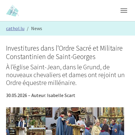
Skip to main content
Skip to page footer
You are here:
cathol.lu
News
Investitures dans l’Ordre Sacré et Militaire
Constantinien de Saint-Georges
À l’église Saint-Jean, dans le Grund, de
nouveaux chevaliers et dames ont rejoint un
Ordre équestre millénaire.
30.05.2026
– Auteur:
Isabelle Scart
Show larger version
Show larger version
Show larger version